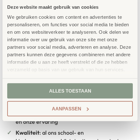
bestellen bij School
Vertrouwd
Deze website maakt gebruik van cookies
Concept
We gebruiken cookies om content en advertenties te
personaliseren, om functies voor social media te bieden
School Concept is de specialist in
en om ons websiteverkeer te analyseren. Ook delen we
onderwijsmeubilair. Wij geloven dat een
informatie over uw gebruik van onze site met onze
partners voor social media, adverteren en analyse. Deze
leeromgeving inspireert wanneer deze
partners kunnen deze gegevens combineren met andere
aansluit bij de behoeften van kinderen én
informatie die u aan ze heeft verstrekt of die ze hebben
verzameld op basis van uw gebruik van hun services.
leerkrachten.
ALLES TOESTAAN
Waarom School Concept?
AANPASSEN
Maatwerk
: ieder project start vanuit uw idee
en onze ervaring
Kwaliteit
: al ons school- en