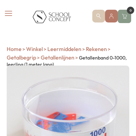
0
Home
Winkel
Leermiddelen
Rekenen
>
>
>
>
Getalbegrip
Getallenlijnen
>
>
Getallenband 0-1000,
leerling (1 meter lang)