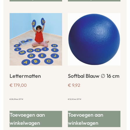
Lettermatten
Softbal Blauw ∅ 16 cm
€
179,00
€
9,92
€
216,59
incl. BTW
€
12,00
incl. BTW
Toevoegen aan
Toevoegen aan
winkelwagen
winkelwagen