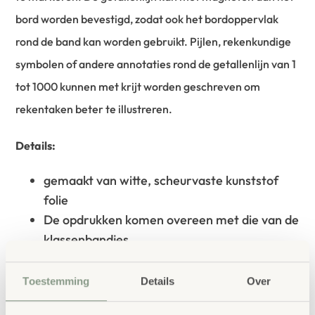
bord worden bevestigd, zodat ook het bordoppervlak
rond de band kan worden gebruikt. Pijlen, rekenkundige
symbolen of andere annotaties rond de getallenlijn van 1
tot 1000 kunnen met krijt worden geschreven om
rekentaken beter te illustreren.
Details:
gemaakt van witte, scheurvaste kunststof
folie
De opdrukken komen overeen met die van de
klassenbandjes.
Gekleurde markeerclips en ronde
transparante dozen zijn inbegrepen.
Toestemming
Details
Over
1 m lang, 2,5 cm breed