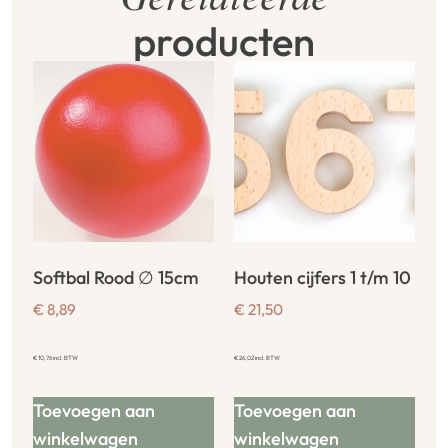
Gerelateerde
producten
Softbal Rood ∅ 15cm
Houten cijfers 1 t/m 10
€
8,89
€
21,50
€
10,76
incl. BTW
€
26,02
incl. BTW
Toevoegen aan
Toevoegen aan
winkelwagen
winkelwagen