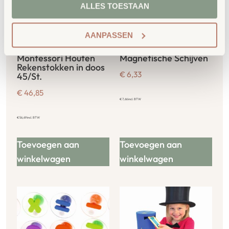
ALLES TOESTAAN
AANPASSEN
Montessori Houten
Magnetische Schijven
Rekenstokken in doos
€
6,33
45/St.
€
46,85
€
7,66
incl. BTW
€
56,69
incl. BTW
Toevoegen aan
Toevoegen aan
winkelwagen
winkelwagen