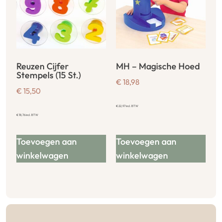
Reuzen Cijfer
MH – Magische Hoed
Stempels (15 St.)
€
18,98
€
15,50
€
22,97
incl. BTW
€
18,76
incl. BTW
Toevoegen aan
Toevoegen aan
winkelwagen
winkelwagen