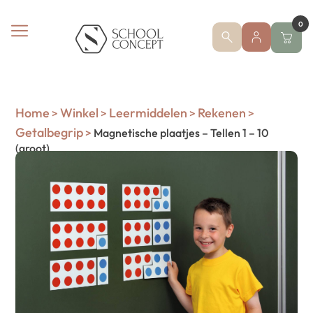
0
Home
Winkel
Leermiddelen
Rekenen
>
>
>
>
Getalbegrip
>
Magnetische plaatjes – Tellen 1 – 10
(groot)