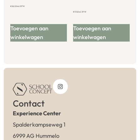
€
26,02
incl. BTW
€
9,52
incl. BTW
Toevoegen aan
Toevoegen aan
winkelwagen
winkelwagen
Contact
Experience Center
Spalderkampseweg 1
6999 AG Hummelo