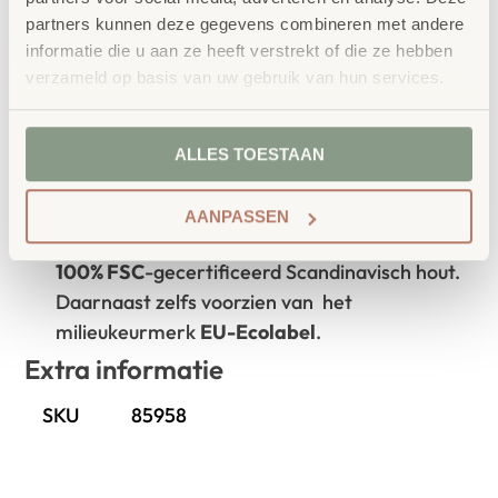
Waarom School Concept?
partners kunnen deze gegevens combineren met andere
Maatwerk
: ieder project start vanuit uw idee
informatie die u aan ze heeft verstrekt of die ze hebben
en onze ervaring
verzameld op basis van uw gebruik van hun services.
Kwaliteit
: al ons school- en
kinderopvangmeubilair is uitvoerig getest en
ALLES TOESTAAN
voldoet aan GS- en TÜV-keuringen
Duurzaamheid
: wij werken met circulaire
AANPASSEN
producten, waaronder onze
OneWood-lijn
van
100% FSC
-gecertificeerd Scandinavisch hout.
Daarnaast zelfs voorzien van het
milieukeurmerk
EU-Ecolabel
.
Extra informatie
SKU
85958