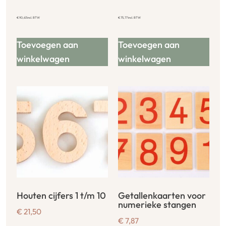
€
90,63
incl. BTW
€
75,77
incl. BTW
Toevoegen aan
Toevoegen aan
winkelwagen
winkelwagen
Houten cijfers 1 t/m 10
Getallenkaarten voor
numerieke stangen
€
21,50
€
7,87