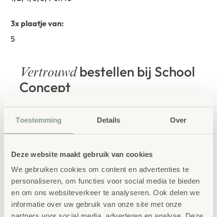
3x plaatje van:
5
bestellen bij School
Vertrouwd
Concept
School Concept is de specialist in
onderwijsmeubilair. Wij geloven dat een
Toestemming
Details
Over
leeromgeving inspireert wanneer deze
aansluit bij de behoeften van kinderen én
Deze website maakt gebruik van cookies
We gebruiken cookies om content en advertenties te
leerkrachten.
personaliseren, om functies voor social media te bieden
en om ons websiteverkeer te analyseren. Ook delen we
informatie over uw gebruik van onze site met onze
partners voor social media, adverteren en analyse. Deze