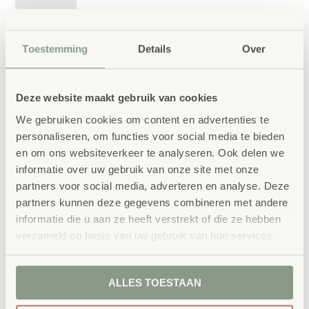
Toestemming
Details
Over
Deze website maakt gebruik van cookies
We gebruiken cookies om content en advertenties te
personaliseren, om functies voor social media te bieden
en om ons websiteverkeer te analyseren. Ook delen we
informatie over uw gebruik van onze site met onze
partners voor social media, adverteren en analyse. Deze
partners kunnen deze gegevens combineren met andere
informatie die u aan ze heeft verstrekt of die ze hebben
Flex Segment Tafel 360
verzameld op basis van uw gebruik van hun services.
NIEUW
– Onze
FLEX Tabe SEGMENT
perfect
voor individueel werken, teamwerk of
ALLES TOESTAAN
creatieve workshops!
De vele