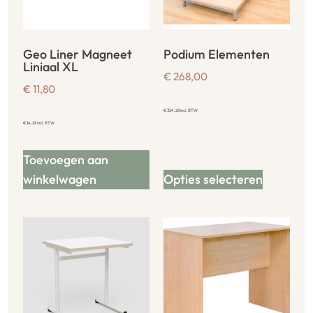
Geo Liner Magneet
Podium Elementen
Liniaal XL
€
268,00
€
11,80
€
324,28
incl. BTW
€
14,28
incl. BTW
Toevoegen aan
winkelwagen
Opties selecteren