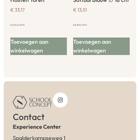
€
33,17
€
13,51
€
40,14
incl. BTW
€
16,35
incl. BTW
Toevoegen aan
Toevoegen aan
winkelwagen
winkelwagen
Contact
Experience Center
Spalderkampseweg 1