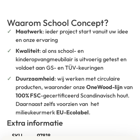
Waarom School Concept?
Maatwerk
: ieder project start vanuit uw idee
en onze ervaring
Kwaliteit
: al ons school- en
kinderopvangmeubilair is uitvoerig getest en
voldoet aan GS- en TÜV-keuringen
Duurzaamheid
: wij werken met circulaire
producten, waaronder onze
OneWood-lijn
van
100% FSC
-gecertificeerd Scandinavisch hout.
Daarnaast zelfs voorzien van het
milieukeurmerk
EU-Ecolabel
.
Extra informatie
SKU
97818