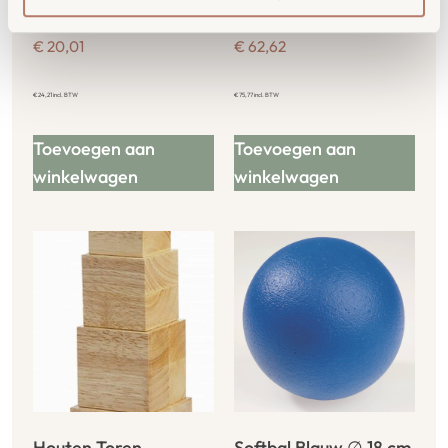
Softbal Wit ∅ 21 cm
Bruine Trap
€
20,01
€
62,62
€
24,21
incl. BTW
€
75,77
incl. BTW
Toevoegen aan
Toevoegen aan
winkelwagen
winkelwagen
Houten Toren
Softbal Blauw ∅ 18 cm