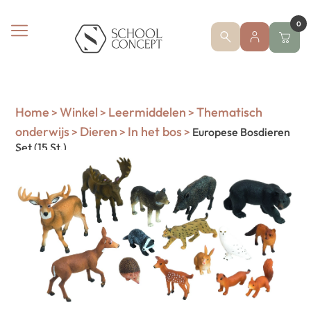
0
Home
Winkel
Leermiddelen
Thematisch
>
>
>
onderwijs
Dieren
In het bos
>
>
>
Europese Bosdieren
Set (15 St.)