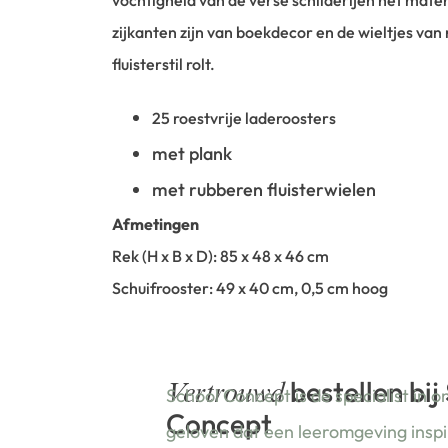
vochtigheid van de verse schilderijen het mate
zijkanten zijn van boekdecor en de wieltjes va
fluisterstil rolt.
25 roestvrije laderoosters
met plank
met rubberen fluisterwielen
Afmetingen
Rek (H x B x D): 85 x 48 x 46 cm
Schuifrooster: 49 x 40 cm, 0,5 cm hoog
bestellen bij
Vertrouwd
School Concept is de specialist in o
Concept
geloven dat een leeromgeving insp