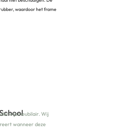
riaal niet beschadigen. De
n rubber, waardoor het frame
 School
nderwijsmeubilair. Wij
ireert wanneer deze