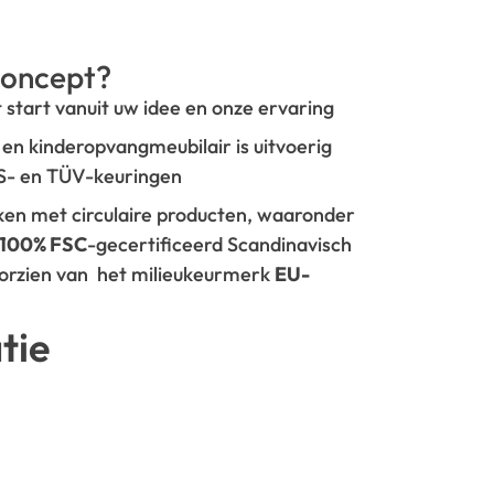
oncept?
t start vanuit uw idee en onze ervaring
- en kinderopvangmeubilair is uitvoerig
GS- en TÜV-keuringen
rken met circulaire producten, waaronder
100% FSC
-gecertificeerd Scandinavisch
oorzien van het milieukeurmerk
EU-
tie