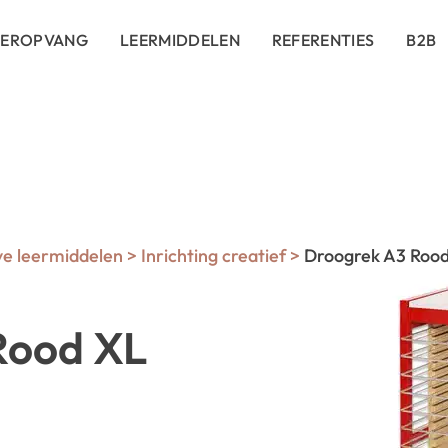
DEROPVANG
LEERMIDDELEN
REFERENTIES
B2B
ve leermiddelen
>
Inrichting creatief
>
Droogrek A3 Rood 
Rood XL