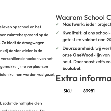
Waarom School C
Maatwerk
: ieder projec
s leven op school en het
Kwaliteit
: al ons school
unnen ruimtebesparend op de
getest en voldoet aan 
. Zo biedt de droogwagen
Duurzaamheid
: wij we
zij de vier wielen is de
onze
OneWood-lijn
van
n verschillende hoeken van het
hout. Daarnaast zelfs v
 gemakkelijk te verplaatsen
Ecolabel
.
ielen kunnen worden vastgezet,
Extra informa
SKU
89981
, zodat de nattigheid en