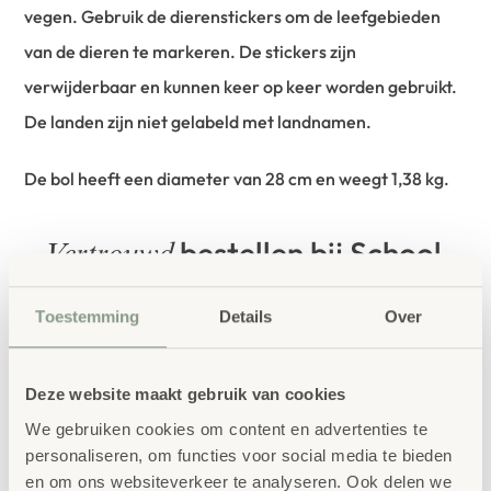
vegen. Gebruik de dierenstickers om de leefgebieden
van de dieren te markeren. De stickers zijn
verwijderbaar en kunnen keer op keer worden gebruikt.
De landen zijn niet gelabeld met landnamen.
De bol heeft een diameter van 28 cm en weegt 1,38 kg.
bestellen bij School
Vertrouwd
Concept
Toestemming
Details
Over
School Concept is de specialist in
onderwijsmeubilair. Wij geloven dat een
Deze website maakt gebruik van cookies
leeromgeving inspireert wanneer deze
We gebruiken cookies om content en advertenties te
aansluit bij de behoeften van kinderen én
personaliseren, om functies voor social media te bieden
leerkrachten.
en om ons websiteverkeer te analyseren. Ook delen we