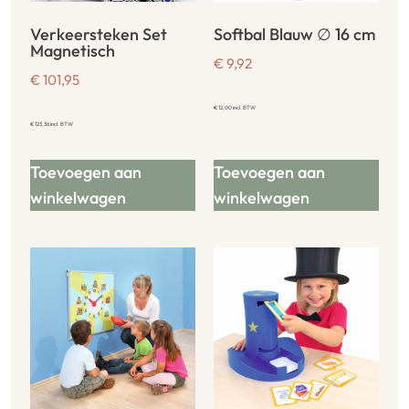
Verkeersteken Set
Softbal Blauw ∅ 16 cm
Magnetisch
€
9,92
€
101,95
€
12,00
incl. BTW
€
123,36
incl. BTW
Toevoegen aan
Toevoegen aan
winkelwagen
winkelwagen