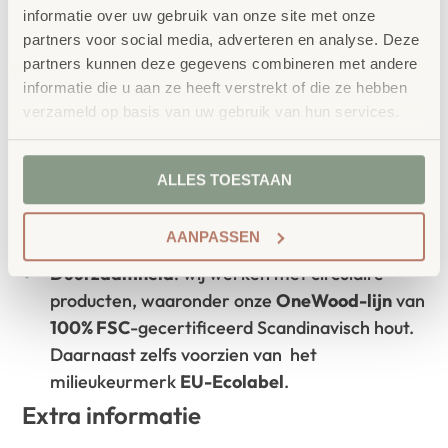
informatie over uw gebruik van onze site met onze
partners voor social media, adverteren en analyse. Deze
partners kunnen deze gegevens combineren met andere
Waarom School Concept?
informatie die u aan ze heeft verstrekt of die ze hebben
verzameld op basis van uw gebruik van hun services.
Maatwerk
: ieder project start vanuit uw idee
en onze ervaring
ALLES TOESTAAN
Kwaliteit
: al ons school- en
kinderopvangmeubilair is uitvoerig getest en
voldoet aan GS- en TÜV-keuringen
AANPASSEN
Duurzaamheid
: wij werken met circulaire
producten, waaronder onze
OneWood-lijn
van
100% FSC
-gecertificeerd Scandinavisch hout.
Daarnaast zelfs voorzien van het
milieukeurmerk
EU-Ecolabel
.
Extra informatie