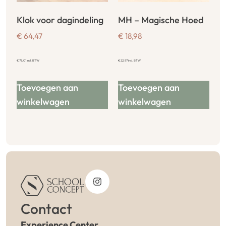
Klok voor dagindeling
MH – Magische Hoed
€
64,47
€
18,98
€
78,01
incl. BTW
€
22,97
incl. BTW
Toevoegen aan
Toevoegen aan
winkelwagen
winkelwagen
Contact
Experience Center