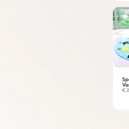
Sp
Va
€
2