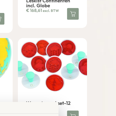
Leskist Continenten
incl. Globe
€
168,61
excl. BTW
Weer stempel set-12
stuks
€
23,77
excl. BTW