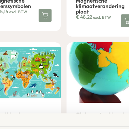
gnetische
Magnetische
erssymbolen
klimaatverandering
plaat
5,14
excl. BTW
€
48,22
excl. BTW
eelkleed -
Globe met gekleurde
reldkaart met
werelddelen en losse
eren
bol