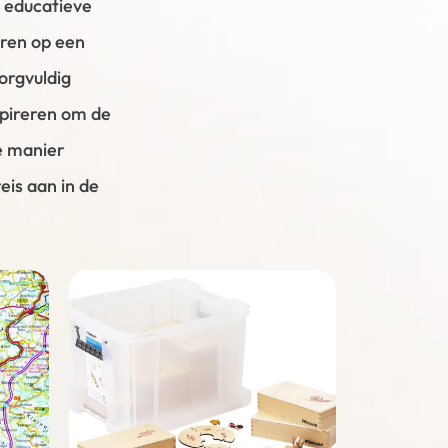
n educatieve
eren op een
orgvuldig
spireren om de
e manier
is aan in de