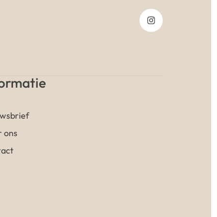
formatie
wsbrief
 ons
act