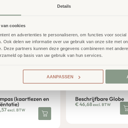
84,03
€
26,51
excl. BTW
excl. BTW
Details
 van cookies
ent en advertenties te personaliseren, om functies voor social
. Ook delen we informatie over uw gebruik van onze site met on
e. Deze partners kunnen deze gegevens combineren met andere i
erzameld op basis van uw gebruik van hun services.
AANPASSEN
mpas (kaartlezen en
Beschrijfbare Globe
iëntatie)
€
46,68
excl. BTW
,57
excl. BTW