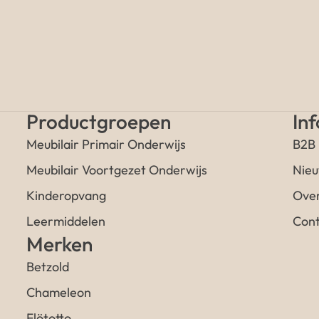
Productgroepen
In
Meubilair Primair Onderwijs
B2B
Meubilair Voortgezet Onderwijs
Nieu
Kinderopvang
Over
Leermiddelen
Cont
Merken
Betzold
Chameleon
Flötotto