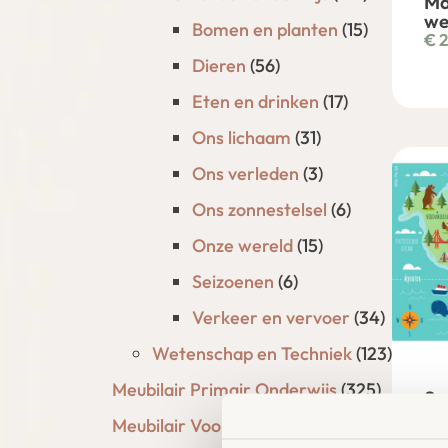
Ma
we
Bomen en planten
(15)
€
2
Dieren
(56)
Eten en drinken
(17)
Ons lichaam
(31)
Ons verleden
(3)
Ons zonnestelsel
(6)
Onze wereld
(15)
Seizoenen
(6)
Verkeer en vervoer
(34)
Wetenschap en Techniek
(123)
Meubilair Primair Onderwijs
(325)
Sp
We
Meubilair Voortgezet Onderwijs
di