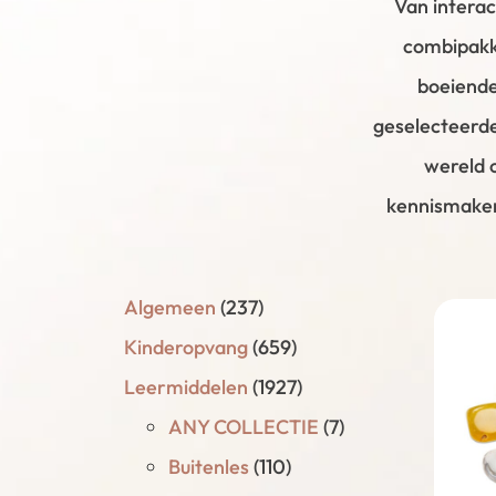
Van interac
combipakke
boeiende
geselecteerde
wereld 
kennismaken
Algemeen
(237)
Kinderopvang
(659)
Leermiddelen
(1927)
ANY COLLECTIE
(7)
Buitenles
(110)