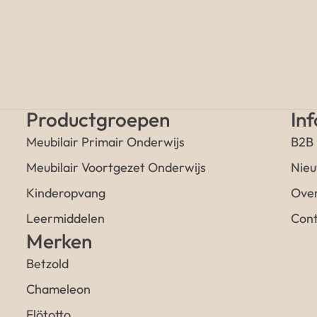
Productgroepen
In
Meubilair Primair Onderwijs
B2B
Meubilair Voortgezet Onderwijs
Nieu
Kinderopvang
Over
Leermiddelen
Cont
Merken
Betzold
Chameleon
Flötotto