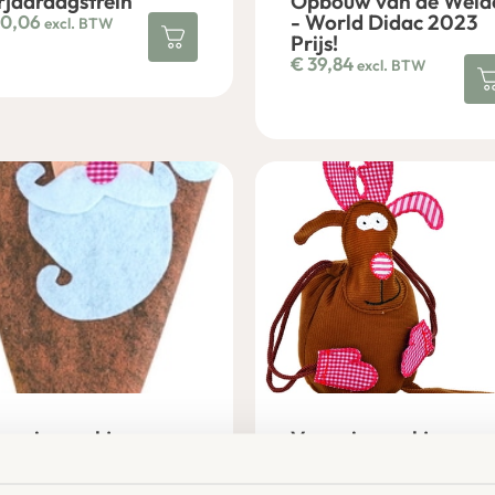
rjaardagstrein
Opbouw van de Weid
- World Didac 2023
0,06
excl. BTW
Prijs!
€
39,84
excl. BTW
rassingszakje
Verassingszakje
rstman
Rudolph
,57
€
2,57
excl. BTW
excl. BTW