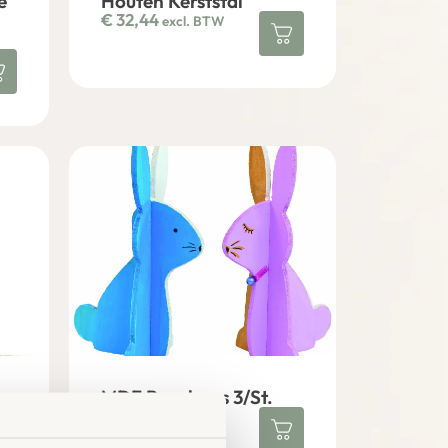
e
Houten Kerststal
€
32,44
excl. BTW
MDF Paashaas 3/St.
€
3,93
excl. BTW