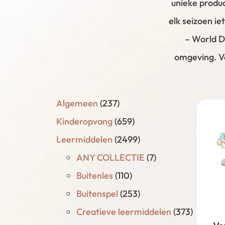
unieke produ
elk seizoen ie
– World Di
omgeving. Ve
Algemeen
(237)
Kinderopvang
(659)
Leermiddelen
(2499)
ANY COLLECTIE
(7)
Buitenles
(110)
Buitenspel
(253)
Creatieve leermiddelen
(373)