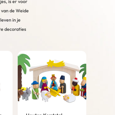
s, is er voor
w van de Weide
even in je
te decoraties