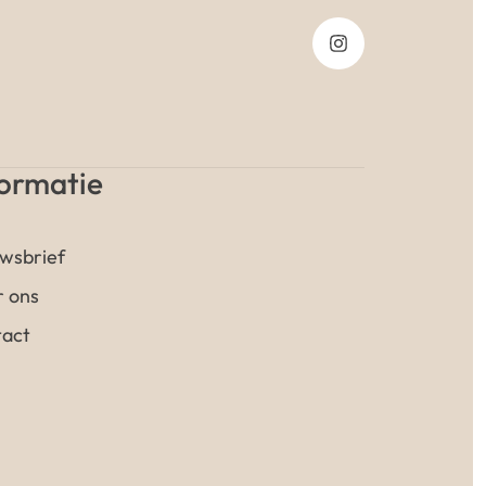
formatie
wsbrief
 ons
act