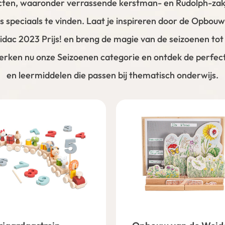
cten, waaronder verrassende kerstman- en Rudolph-zakje
ts speciaals te vinden. Laat je inspireren door de Opbou
dac 2023 Prijs! en breng de magie van de seizoenen tot l
rken nu onze Seizoenen categorie en ontdek de perfec
en leermiddelen die passen bij thematisch onderwijs.