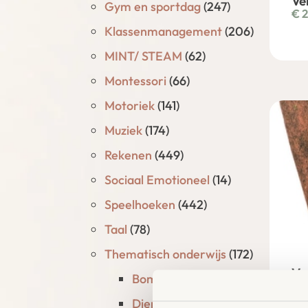
Ve
Gym en sportdag
(247)
€
2
Klassenmanagement
(206)
MINT/ STEAM
(62)
Montessori
(66)
Motoriek
(141)
Muziek
(174)
Rekenen
(449)
Sociaal Emotioneel
(14)
Speelhoeken
(442)
Taal
(78)
Thematisch onderwijs
(172)
Ve
Bomen en planten
(15)
Ke
€
2
Dieren
(56)