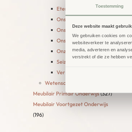
Toestemming
Eten en drinken
(17)
Ons lichaam
(31)
Deze website maakt gebruik
Ons verleden
(3)
We gebruiken cookies om cont
Ons zonnestelsel
(6)
websiteverkeer te analyseren
media, adverteren en analys
Onze wereld
(15)
verstrekt of die ze hebben v
Seizoenen
(6)
Verkeer en vervoer
(34)
Wetenschap en Techniek
(123)
Meubilair Primair Onderwijs
(327)
Meubilair Voortgezet Onderwijs
(196)