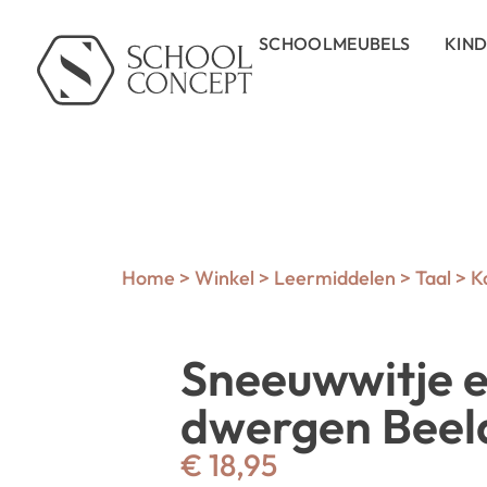
SCHOOLMEUBELS
KIN
Home
>
Winkel
>
Leermiddelen
>
Taal
>
K
Sneeuwwitje e
dwergen Beel
€
18,95