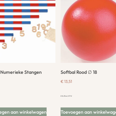
 Numerieke Stangen
Softbal Rood ∅ 18
€
13,51
€
16,35
incl. BTW
egen aan winkelwagen
Toevoegen aan winkelwag