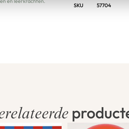
ren én leerkrachten.
SKU
57704
product
erelateerde