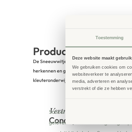
Toestemming
Productbeschrijving
Deze website maakt gebruik
De Sneeuwwitje en de 7 Dwergen Beeldkaarten 
We gebruiken cookies om cont
herkennen en gevoelens te benoemen. De stevig
websiteverkeer te analyseren
kleuteronderwijs en taalontwikkeling.
media, adverteren en analys
verstrekt of die ze hebben v
bestellen bij
Vertrouwd
School Concept is de specialist in o
Concept
geloven dat een leeromgeving insp