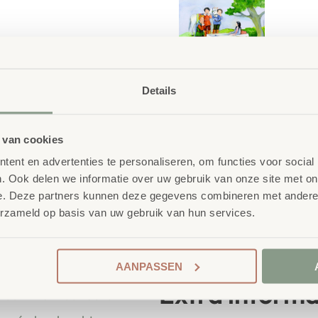
Details
Waarom School C
Maatwerk
: ieder projec
 van cookies
helpen kinderen verhalen te
ent en advertenties te personaliseren, om functies voor social
Kwaliteit
: al ons school
e kaarten zijn perfect voor
. Ook delen we informatie over uw gebruik van onze site met on
getest en voldoet aan 
e. Deze partners kunnen deze gegevens combineren met andere i
Duurzaamheid
: wij we
erzameld op basis van uw gebruik van hun services.
onze
OneWood-lijn
van
hout. Daarnaast zelfs v
 School
Ecolabel
.
AANPASSEN
nderwijsmeubilair. Wij
Extra informa
ireert wanneer deze