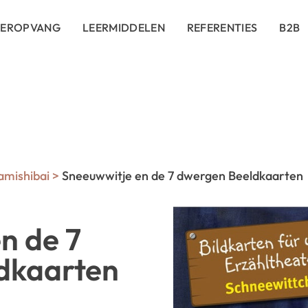
DEROPVANG
LEERMIDDELEN
REFERENTIES
B2B
amishibai
>
Sneeuwwitje en de 7 dwergen Beeldkaarten
n de 7
dkaarten