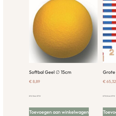
Softbal Geel ∅ 15cm
Grote
€
8,89
€
65,32
€
10,76
incl. BTW
€
79,04
incl. BTW
Toevoegen aan winkelwagen
Toevo