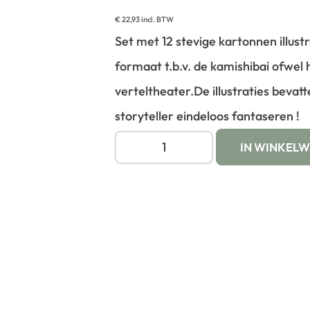
€
22,93
incl. BTW
Set met 12 stevige kartonnen illust
formaat t.b.v. de kamishibai ofwel
verteltheater.
De illustraties bevat
storyteller eindeloos fantaseren !
IN WINKEL