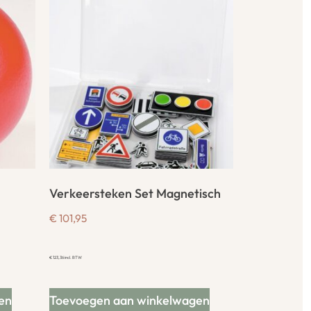
Verkeersteken Set Magnetisch
€
101,95
€
123,36
incl. BTW
en
Toevoegen aan winkelwagen