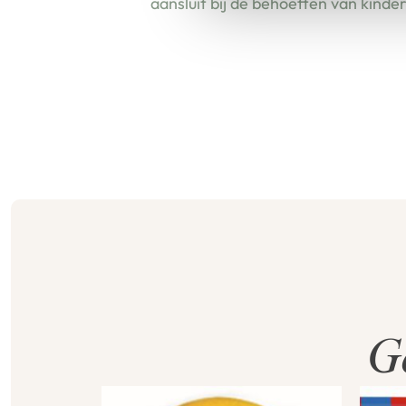
aansluit bij de behoeften van kinde
G