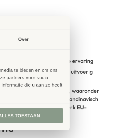
Over
oncept?
t start vanuit uw idee en onze ervaring
 media te bieden en om ons
- en kinderopvangmeubilair is uitvoerig
ze partners voor social
GS- en TÜV-keuringen
nformatie die u aan ze heeft
rken met circulaire producten, waaronder
100% FSC
-gecertificeerd Scandinavisch
oorzien van het milieukeurmerk
EU-
ALLES TOESTAAN
tie