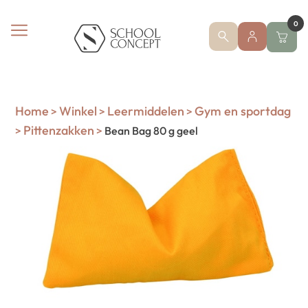
0
Home
Winkel
Leermiddelen
Gym en sportdag
>
>
>
Pittenzakken
>
>
Bean Bag 80 g geel