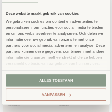
Gerelateerde
Deze website maakt gebruik van cookies
We gebruiken cookies om content en advertenties te
producten
personaliseren, om functies voor social media te bieden
en om ons websiteverkeer te analyseren. Ook delen we
informatie over uw gebruik van onze site met onze
partners voor social media, adverteren en analyse. Deze
partners kunnen deze gegevens combineren met andere
informatie die u aan ze heeft verstrekt of die ze hebben
verzameld op basis van uw gebruik van hun services.
ALLES TOESTAAN
Houten cijfers 1 t/m 10
Softbal Blauw ∅ 18 cm
€
21,50
€
13,51
AANPASSEN
€
26,02
incl. BTW
€
16,35
incl. BTW