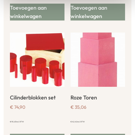
Toevoegen aan
Toevoegen aan
winkelwagen
winkelwagen
Cilinderblokken set
Roze Toren
€
74,90
€
35,06
€
90,63
incl. BTW
€
42,42
incl. BTW