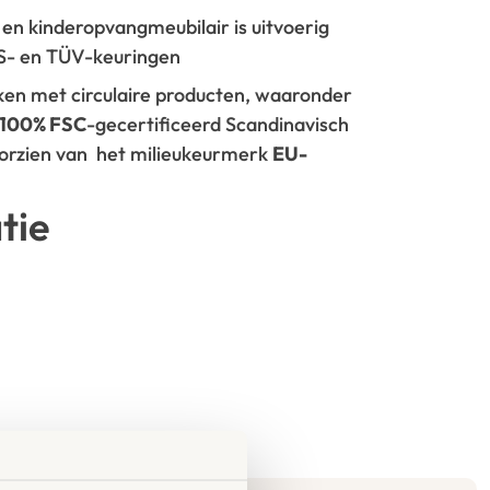
- en kinderopvangmeubilair is uitvoerig
GS- en TÜV-keuringen
rken met circulaire producten, waaronder
100% FSC
-gecertificeerd Scandinavisch
oorzien van het milieukeurmerk
EU-
tie