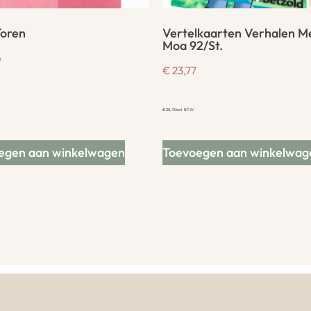
Toren
Vertelkaarten Verhalen M
Moa 92/St.
6
€
23,77
€
28,76
incl. BTW
egen aan winkelwagen
Toevoegen aan winkelwag