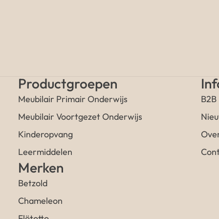
Productgroepen
In
Meubilair Primair Onderwijs
B2B
Meubilair Voortgezet Onderwijs
Nieu
Kinderopvang
Over
Leermiddelen
Cont
Merken
Betzold
Chameleon
Flötotto