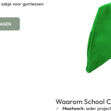
d zakje voor gymlessen
WAGEN
Waarom School C
Maatwerk
: ieder projec