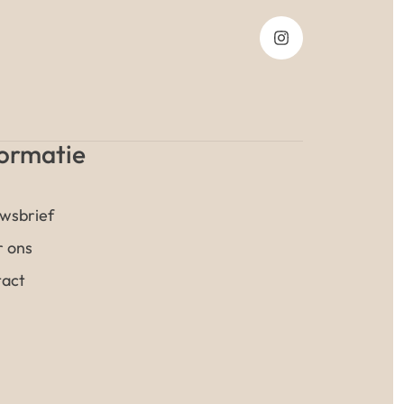
formatie
wsbrief
 ons
act