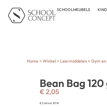
SCHOOLMEUBELS
KIN
Home
>
Winkel
>
Leermiddelen
>
Gym en 
Bean Bag 120 
€
2,05
€
2,48
incl. BTW