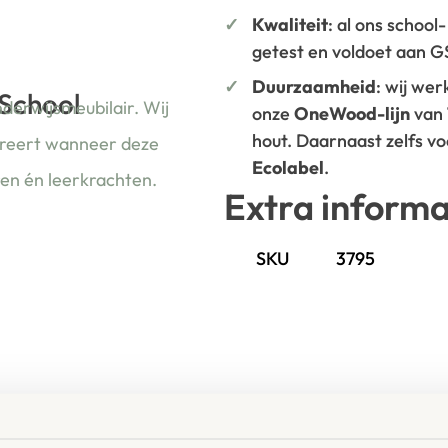
Kwaliteit
: al ons school
getest en voldoet aan 
Duurzaamheid
: wij we
 School
nderwijsmeubilair. Wij
onze
OneWood-lijn
van
hout. Daarnaast zelfs v
ireert wanneer deze
Ecolabel
.
ren én leerkrachten.
Extra informa
SKU
3795