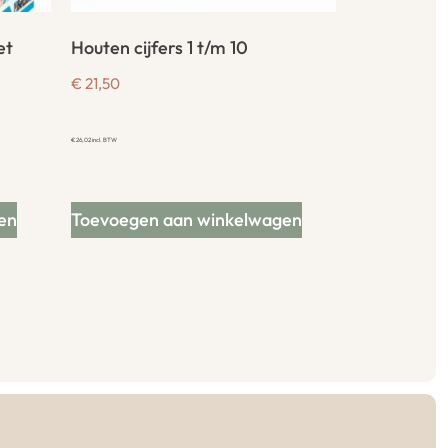
et
Houten cijfers 1 t/m 10
€
21,50
€
26,02
incl. BTW
en
Toevoegen aan winkelwagen