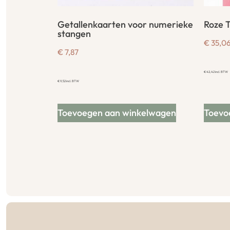
Getallenkaarten voor numerieke
Roze 
stangen
€
35,0
€
7,87
€
42,42
incl. BTW
€
9,52
incl. BTW
Toevoegen aan winkelwagen
Toevo