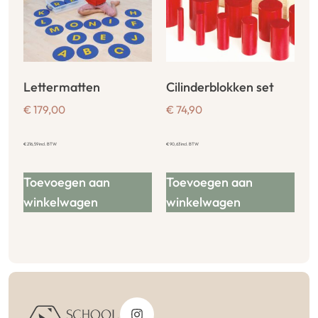
Lettermatten
Cilinderblokken set
€
179,00
€
74,90
€
216,59
incl. BTW
€
90,63
incl. BTW
Toevoegen aan
Toevoegen aan
winkelwagen
winkelwagen