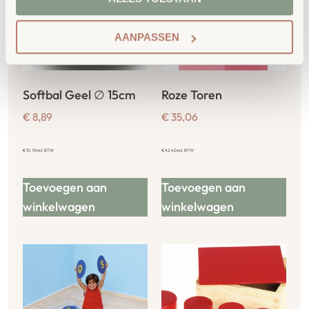
AANPASSEN
Softbal Geel ∅ 15cm
Roze Toren
€
8,89
€
35,06
€
10,76
incl. BTW
€
42,42
incl. BTW
Toevoegen aan
Toevoegen aan
winkelwagen
winkelwagen