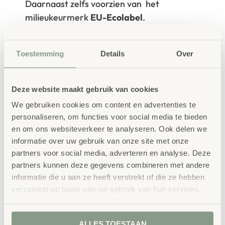
Daarnaast zelfs voorzien van het
milieukeurmerk
EU-Ecolabel
.
Extra informatie
SKU
3719
Toestemming
Details
Over
Deze website maakt gebruik van cookies
We gebruiken cookies om content en advertenties te
personaliseren, om functies voor social media te bieden
en om ons websiteverkeer te analyseren. Ook delen we
informatie over uw gebruik van onze site met onze
Gerelateerde
partners voor social media, adverteren en analyse. Deze
partners kunnen deze gegevens combineren met andere
producten
informatie die u aan ze heeft verstrekt of die ze hebben
verzameld op basis van uw gebruik van hun services.
ALLES TOESTAAN