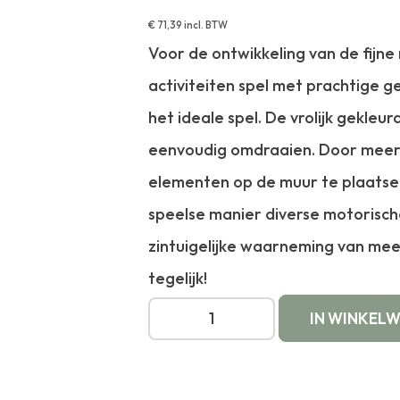
€
71,39
incl. BTW
Voor de ontwikkeling van de fijne
activiteiten spel met prachtige g
het ideale spel. De vrolijk gekleu
eenvoudig omdraaien.
Door meerd
elementen op de muur te plaatse
speelse manier diverse motorisc
zintuigelijke waarneming van me
tegelijk!
IN WINKEL