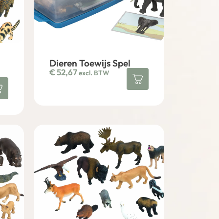
Dieren Toewijs Spel
€
52,67
excl. BTW