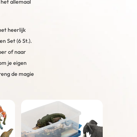
 het allemaal
et heerlijk
n Set (6 St.).
ber of naar
 om je eigen
breng de magie