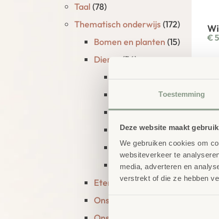
Taal
(78)
Thematisch onderwijs
(172)
Wi
€
5
Bomen en planten
(15)
Dieren
(56)
Dinosaurussen
(5)
In de dierentuin
(8)
Toestemming
In de zee
(5)
Deze website maakt gebruik
In het bos
(9)
We gebruiken cookies om cont
Insecten
(12)
websiteverkeer te analyseren
Op de boerderij
(12)
media, adverteren en analys
verstrekt of die ze hebben v
Eten en drinken
(17)
Ons lichaam
(31)
An
Ons verleden
(3)