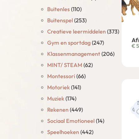
Buitenles
(110)
Buitenspel
(253)
Creatieve leermiddelen
(373)
Af
Gym en sportdag
(247)
€
5
Klassenmanagement
(206)
MINT/ STEAM
(62)
Montessori
(66)
Motoriek
(141)
Muziek
(174)
Rekenen
(449)
Sociaal Emotioneel
(14)
Speelhoeken
(442)