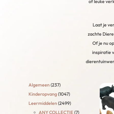
of leuke ver
Laat je ve
zachte Dieren
Of je nu o
inspiratie 
dierentuinwer
Algemeen
(237)
Kinderopvang
(1047)
Leermiddelen
(2499)
ANY COLLECTIE
(7)