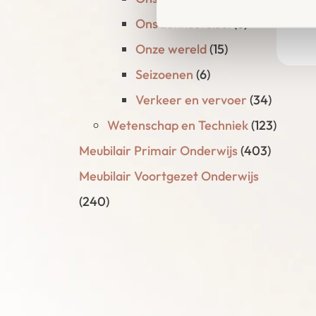
(6 
€
2
Ons zonnestelsel
(6)
Onze wereld
(15)
Seizoenen
(6)
Verkeer en vervoer
(34)
Wetenschap en Techniek
(123)
Meubilair Primair Onderwijs
(403)
Meubilair Voortgezet Onderwijs
(240)