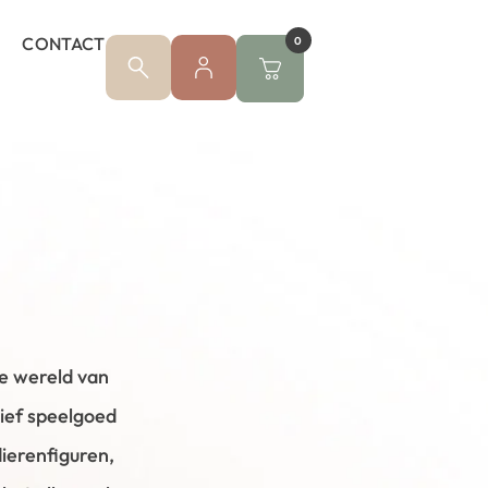
CONTACT
0
de wereld van
tief speelgoed
dierenfiguren,