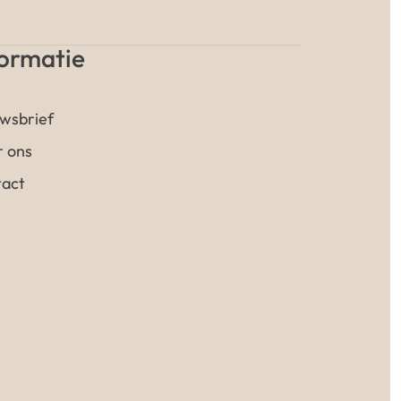
formatie
wsbrief
 ons
act