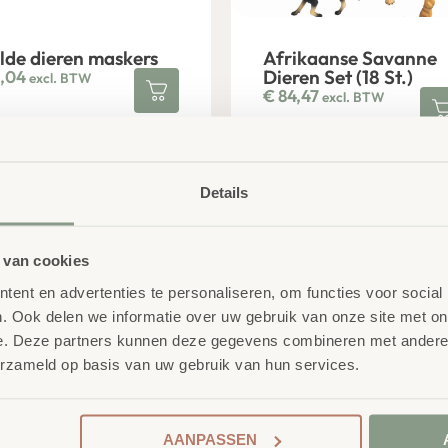
lde dieren maskers
Afrikaanse Savanne
Dieren Set (18 St.)
,04
excl. BTW
€
84,47
excl. BTW
Details
 van cookies
ent en advertenties te personaliseren, om functies voor social
. Ook delen we informatie over uw gebruik van onze site met on
e. Deze partners kunnen deze gegevens combineren met andere i
erzameld op basis van uw gebruik van hun services.
tarctische Dieren Set
Dierentuin Kleed Sup
AANPASSEN