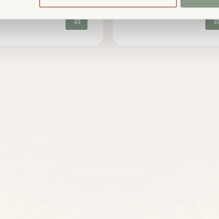
St.)
Soft
1,20
€
76,95
excl. BTW
excl. BTW