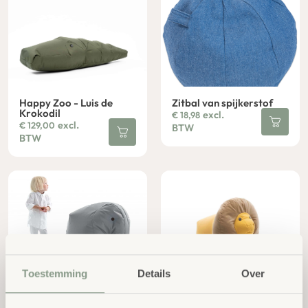
Happy Zoo - Luis de
Zitbal van spijkerstof
Krokodil
excl.
€
18,98
excl.
€
129,00
BTW
BTW
Toestemming
Details
Over
Happy Zoo - Ollie de
Happy Zoo - Nora de
Olifant
Leeuw