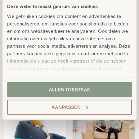
excl.
excl.
€
119,00
€
119,00
BTW
BTW
Deze website maakt gebruik van cookies
We gebruiken cookies om content en advertenties te
personaliseren, om functies voor social media te bieden
en om ons websiteverkeer te analyseren. Ook delen we
informatie over uw gebruik van onze site met onze
partners voor social media, adverteren en analyse. Deze
partners kunnen deze gegevens combineren met andere
informatie die u aan ze heeft verstrekt of die ze hebben
verzameld op basis van uw gebruik van hun services.
Happy Zoo - Lotte het
Happy Zoo - Fine de
Paard
Vogel
excl.
excl.
€
119,00
€
119,00
BTW
BTW
ALLES TOESTAAN
AANPASSEN