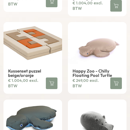
excl.
€
1.004,00
BTW
BTW
Kussenset puzzel
Happy Zoo - Chilly
beige/oranje
Floating Pool Turtle
excl.
excl.
€
1.004,00
€
249,00
BTW
BTW