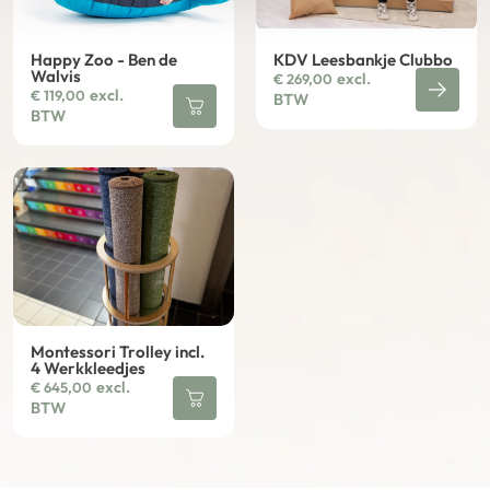
Happy Zoo - Ben de
KDV Leesbankje Clubbo
Walvis
excl.
€
269,00
excl.
€
119,00
BTW
BTW
Montessori Trolley incl.
4 Werkkleedjes
excl.
€
645,00
BTW