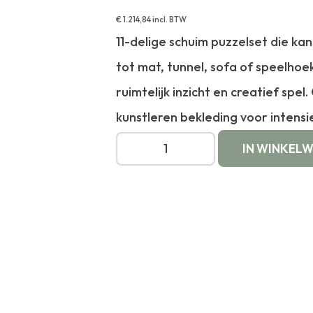
€
1.214,84
incl. BTW
11-delige schuim puzzelset die 
tot mat, tunnel, sofa of speelhoe
ruimtelijk inzicht en creatief spe
kunstleren bekleding voor intensi
IN WINKEL