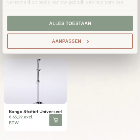
verzameld op basis van uw gebruik van hun services.
ALLES TOESTAAN
Muziekstandaard
Tafel Standaard
opvouwbaar zwart
Muzieknoten
excl.
excl.
€
18,81
€
10,26
AANPASSEN
BTW
BTW
Bongo Statief Universeel
excl.
€
65,29
BTW