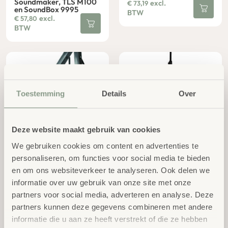
Soundmaker, TLS M100
excl.
€
73,19
en SoundBox 9995
BTW
excl.
€
57,80
BTW
Toestemming
Details
Over
Deze website maakt gebruik van cookies
Gitaar standaard
Muziekstandaard
opvouwbaar zilver
We gebruiken cookies om content en advertenties te
excl.
€
17,61
excl.
€
35,74
BTW
personaliseren, om functies voor social media te bieden
BTW
en om ons websiteverkeer te analyseren. Ook delen we
informatie over uw gebruik van onze site met onze
partners voor social media, adverteren en analyse. Deze
partners kunnen deze gegevens combineren met andere
informatie die u aan ze heeft verstrekt of die ze hebben