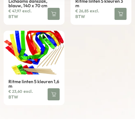
Lichaams danszak,
Ritme linten 5 kleuren 3
blauw, 140 x 70 cm
m
excl.
excl.
€
47,97
€
26,85
BTW
BTW
Ritme linten 5 kleuren 1,6
m
excl.
€
23,60
BTW