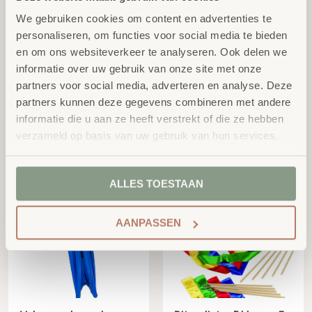
We gebruiken cookies om content en advertenties te
personaliseren, om functies voor social media te bieden
en om ons websiteverkeer te analyseren. Ook delen we
informatie over uw gebruik van onze site met onze
partners voor social media, adverteren en analyse. Deze
partners kunnen deze gegevens combineren met andere
informatie die u aan ze heeft verstrekt of die ze hebben
Lichaams danszak,
Lichaams danszak, rood,
verzameld op basis van uw gebruik van hun services.
blauw, 155 x 70 cm
140 x 70 cm
excl.
excl.
€
48,76
€
47,97
BTW
BTW
ALLES TOESTAAN
AANPASSEN