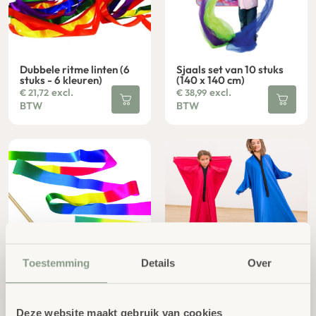
Dubbele ritme linten (6
Sjaals set van 10 stuks
stuks - 6 kleuren)
(140 x 140 cm)
excl.
excl.
€
21,72
€
38,99
BTW
BTW
Ritmisch lint-Rainbow-2
Lichaams danszak, rood,
Toestemming
Details
Over
m
155 x 70 cm
excl. BTW
excl.
€
7,18
€
48,76
BTW
Deze website maakt gebruik van cookies