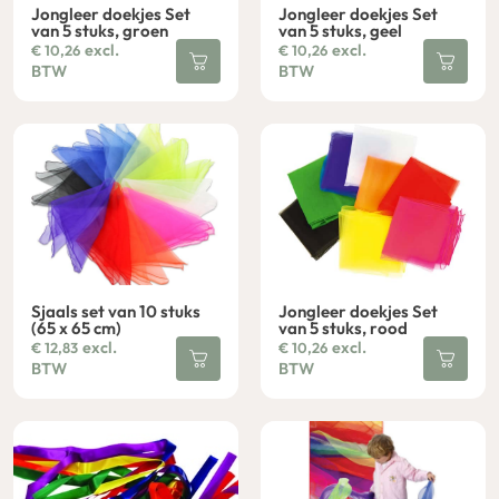
Jongleer doekjes Set
Jongleer doekjes Set
van 5 stuks, groen
van 5 stuks, geel
excl.
excl.
€
10,26
€
10,26
BTW
BTW
Sjaals set van 10 stuks
Jongleer doekjes Set
(65 x 65 cm)
van 5 stuks, rood
excl.
excl.
€
12,83
€
10,26
BTW
BTW