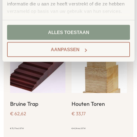
informatie die u aan ze heeft verstrekt of die ze hebben
verzameld op basis van uw gebruik van hun services.
Toevoegen aan
Toevoegen aan
winkelwagen
winkelwagen
ALLES TOESTAAN
AANPASSEN
Bruine Trap
Houten Toren
€
62,62
€
33,17
€
75,77
incl. BTW
€
40,14
incl. BTW