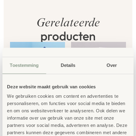
Gerelateerde
producten
Toestemming
Details
Over
Deze website maakt gebruik van cookies
We gebruiken cookies om content en advertenties te
personaliseren, om functies voor social media te bieden
Lettermatten
Kaarthouder
en om ons websiteverkeer te analyseren. Ook delen we
€
179,00
€
4,96
informatie over uw gebruik van onze site met onze
partners voor social media, adverteren en analyse. Deze
partners kunnen deze gegevens combineren met andere
€
216,59
incl. BTW
€
6,00
incl. BTW