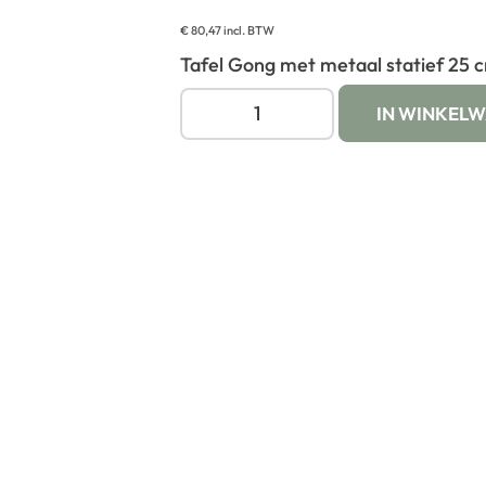
€
80,47
incl. BTW
Tafel Gong met metaal statief 25 cm
IN WINKEL