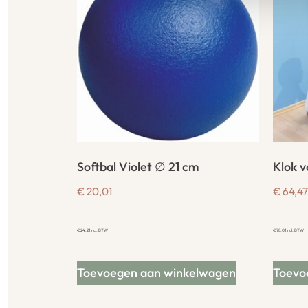
Softbal Violet ∅ 21 cm
Klok v
€
20,01
€
64,47
€
24,21
incl. BTW
€
78,01
incl. BTW
Toevoegen aan winkelwagen
Toevo