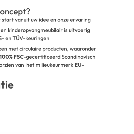
oncept?
t start vanuit uw idee en onze ervaring
- en kinderopvangmeubilair is uitvoerig
GS- en TÜV-keuringen
rken met circulaire producten, waaronder
100% FSC
-gecertificeerd Scandinavisch
oorzien van het milieukeurmerk
EU-
tie