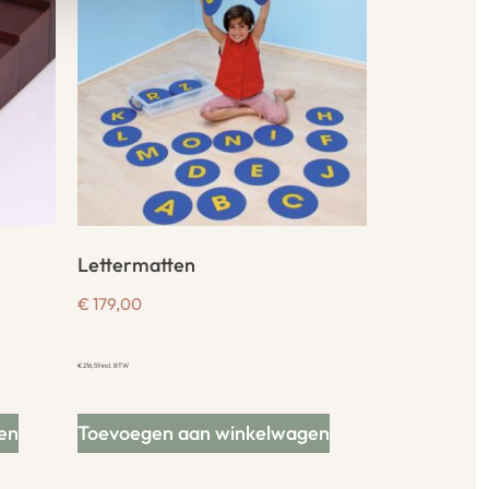
Lettermatten
€
179,00
€
216,59
incl. BTW
en
Toevoegen aan winkelwagen