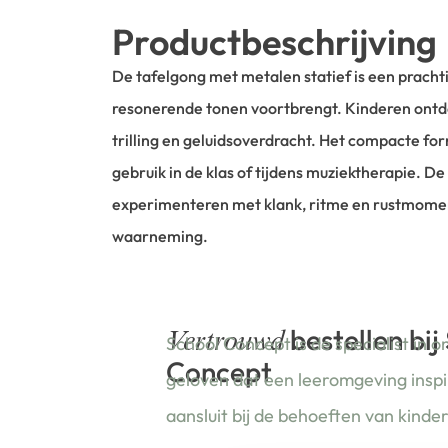
Productbeschrijving
De tafelgong met metalen statief is een pracht
resonerende tonen voortbrengt. Kinderen ontd
trilling en geluidsoverdracht. Het compacte fo
gebruik in de klas of tijdens muziektherapie. De 
experimenteren met klank, ritme en rustmoment
waarneming.
bestellen bij
Vertrouwd
School Concept is de specialist in o
Concept
geloven dat een leeromgeving insp
aansluit bij de behoeften van kinde