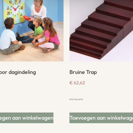
oor dagindeling
Bruine Trap
€
62,62
€
75,77
incl. BTW
egen aan winkelwagen
Toevoegen aan winkelwag