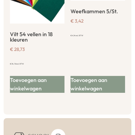
Weefkammen 5/St.
€
3,42
Vilt 54 vellen in 18
€
4,14
incl. BTW
kleuren
€
28,73
€
34,76
incl. BTW
Toevoegen aan
Toevoegen aan
winkelwagen
winkelwagen