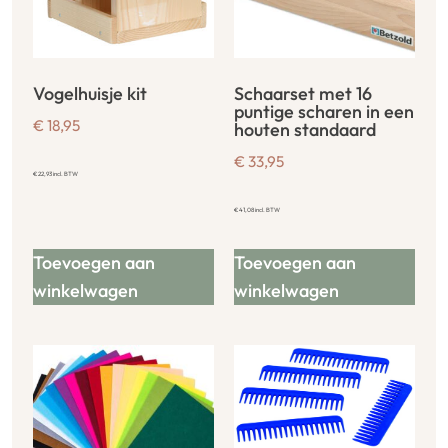
Vogelhuisje kit
Schaarset met 16
puntige scharen in een
€
18,95
houten standaard
€
33,95
€
22,93
incl. BTW
€
41,08
incl. BTW
Toevoegen aan
Toevoegen aan
winkelwagen
winkelwagen