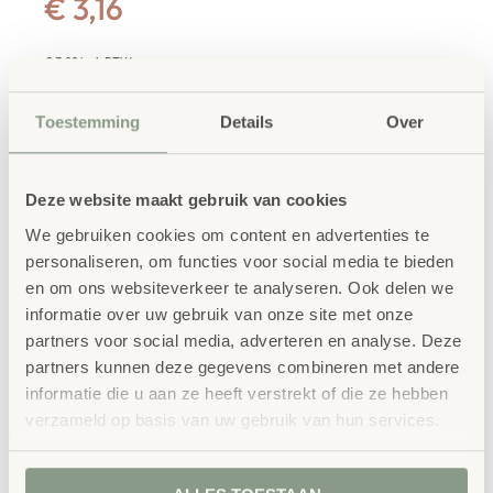
€
3,16
€
3,82
incl. BTW
Deze vilten zit- en tafelmatten zorgen voor
comfort, structuur en rust in de klas of
Toestemming
Details
Over
kinderopvang. Ze zijn duurzaam,
geluidsdempend en veelzijdig inzetbaar als
Deze website maakt gebruik van cookies
zitkussen, werkmat of placemat. Ideaal voor
We gebruiken cookies om content en advertenties te
een georganiseerde en prettige
personaliseren, om functies voor social media te bieden
leeromgeving.
en om ons websiteverkeer te analyseren. Ook delen we
informatie over uw gebruik van onze site met onze
partners voor social media, adverteren en analyse. Deze
partners kunnen deze gegevens combineren met andere
IN WINKELWAGEN
informatie die u aan ze heeft verstrekt of die ze hebben
verzameld op basis van uw gebruik van hun services.