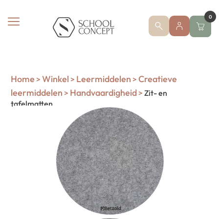
0
Home
Winkel
Leermiddelen
Creatieve
>
>
>
leermiddelen
Handvaardigheid
>
>
Zit- en
tafelmatten