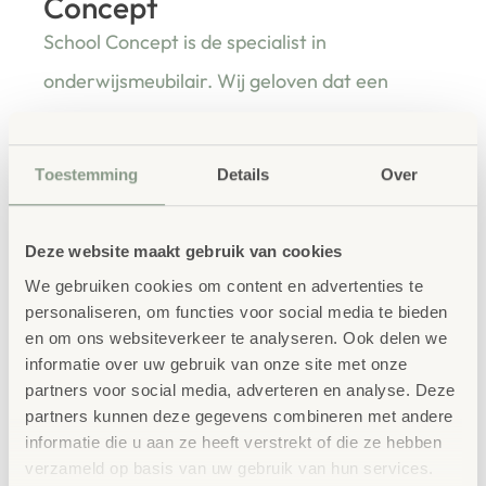
Concept
School Concept is de specialist in
onderwijsmeubilair. Wij geloven dat een
leeromgeving inspireert wanneer deze
aansluit bij de behoeften van kinderen én
Toestemming
Details
Over
leerkrachten.
Deze website maakt gebruik van cookies
We gebruiken cookies om content en advertenties te
Waarom School Concept?
personaliseren, om functies voor social media te bieden
en om ons websiteverkeer te analyseren. Ook delen we
Maatwerk
: ieder project start vanuit uw idee
informatie over uw gebruik van onze site met onze
en onze ervaring
partners voor social media, adverteren en analyse. Deze
Kwaliteit
: al ons school- en
partners kunnen deze gegevens combineren met andere
kinderopvangmeubilair is uitvoerig getest en
informatie die u aan ze heeft verstrekt of die ze hebben
voldoet aan GS- en TÜV-keuringen
verzameld op basis van uw gebruik van hun services.