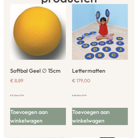
Softbal Geel ∅ 15cm
Lettermatten
€
8,89
€
179,00
€
10,76
incl. BTW
€
216,59
incl. BTW
Toevoegen aan
Toevoegen aan
winkelwagen
winkelwagen