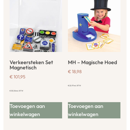
Verkeersteken Set
MH – Magische Hoed
Magnetisch
€
18,98
€
101,95
€
22,97
incl. BTW
€
123,36
incl. BTW
Toevoegen aan
Toevoegen aan
winkelwagen
winkelwagen