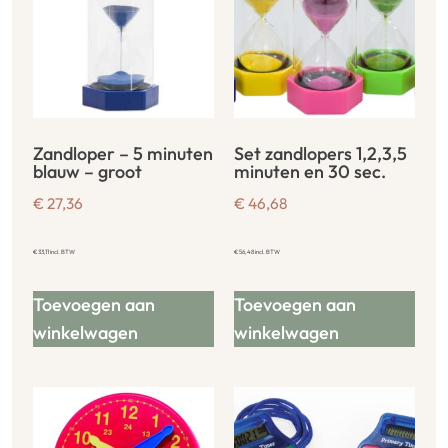
Zandloper – 5 minuten
Set zandlopers 1,2,3,5
blauw – groot
minuten en 30 sec.
€
27,36
€
46,68
€
33,11
incl. BTW
€
56,48
incl. BTW
Toevoegen aan
Toevoegen aan
winkelwagen
winkelwagen