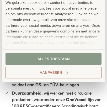
We gebruiken cookies om content en advertenties te
leeromgeving inspireert wanneer deze
personaliseren, om functies voor social media te bieden
en om ons websiteverkeer te analyseren. Ook delen we
aansluit bij de behoeften van kinderen én
informatie over uw gebruik van onze site met onze
leerkrachten.
partners voor social media, adverteren en analyse. Deze
partners kunnen deze gegevens combineren met andere
informatie die u aan ze heeft verstrekt of die ze hebben
verzameld op basis van uw gebruik van hun services.
Waarom School Concept?
Maatwerk
: ieder project start vanuit uw idee
ALLES TOESTAAN
en onze ervaring
Kwaliteit
: al ons school- en
AANPASSEN
kinderopvangmeubilair is uitvoerig getest en
voldoet aan GS- en TÜV-keuringen
Duurzaamheid
: wij werken met circulaire
producten, waaronder onze
OneWood-lijn
van
100% FSC
-gecertificeerd Scandinavisch hout.