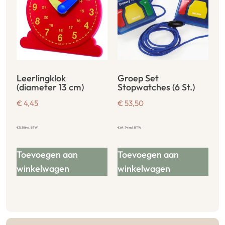
Leerlingklok
Groep Set
(diameter 13 cm)
Stopwatches (6 St.)
€
4,45
€
53,50
€
5,38
incl. BTW
€
64,74
incl. BTW
Toevoegen aan
Toevoegen aan
winkelwagen
winkelwagen