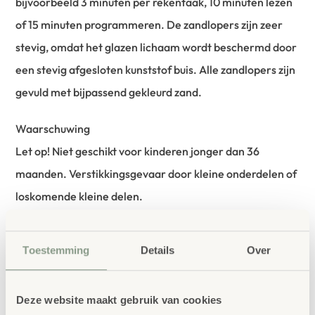
bijvoorbeeld 3 minuten per rekentaak, 10 minuten lezen
of 15 minuten programmeren. De zandlopers zijn zeer
stevig, omdat het glazen lichaam wordt beschermd door
een stevig afgesloten kunststof buis. Alle zandlopers zijn
gevuld met bijpassend gekleurd zand.
Waarschuwing
Let op! Niet geschikt voor kinderen jonger dan 36
maanden. Verstikkingsgevaar door kleine onderdelen of
loskomende kleine delen.
bestellen bij School
Vertrouwd
Toestemming
Details
Over
Concept
School Concept is de specialist in
Deze website maakt gebruik van cookies
onderwijsmeubilair. Wij geloven dat een