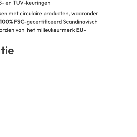
GS- en TÜV-keuringen
rken met circulaire producten, waaronder
100% FSC
-gecertificeerd Scandinavisch
oorzien van het milieukeurmerk
EU-
tie