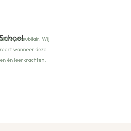
 School
nderwijsmeubilair. Wij
ireert wanneer deze
ren én leerkrachten.