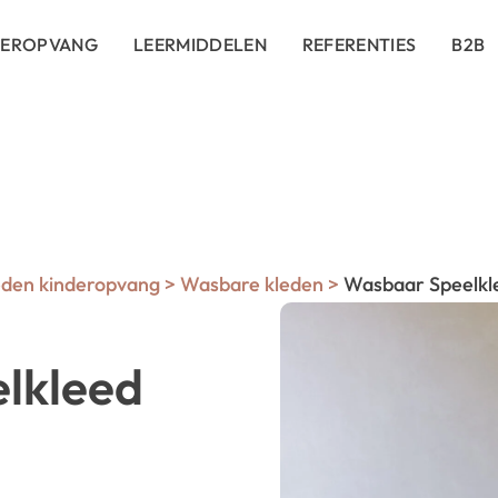
DEROPVANG
LEERMIDDELEN
REFERENTIES
B2B
eden kinderopvang
>
Wasbare kleden
>
Wasbaar Speelkl
lkleed