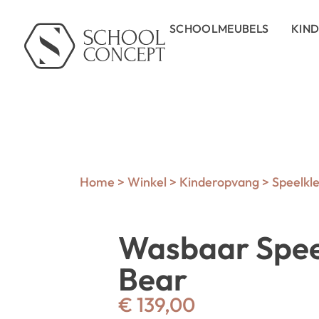
SCHOOLMEUBELS
KIN
Home
>
Winkel
>
Kinderopvang
>
Speelkl
Wasbaar Spee
Bear
€
139,00