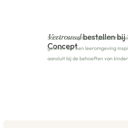
bestellen bij
Vertrouwd
School Concept is de specialist in o
Concept
geloven dat een leeromgeving insp
aansluit bij de behoeften van kinde