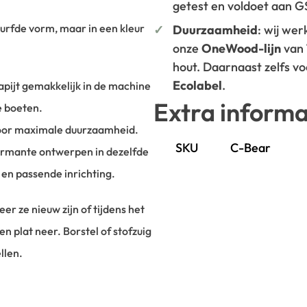
getest en voldoet aan 
urfde vorm, maar in een kleur
Duurzaamheid
: wij we
onze
OneWood-lijn
van
hout. Daarnaast zelfs v
Ecolabel
.
apijt gemakkelijk in de machine
Extra informa
e boeten.
voor maximale duurzaamheid.
SKU
C-Bear
armante ontwerpen in dezelfde
 en passende inrichting.
r ze nieuw zijn of tijdens het
en plat neer. Borstel of stofzuig
llen.