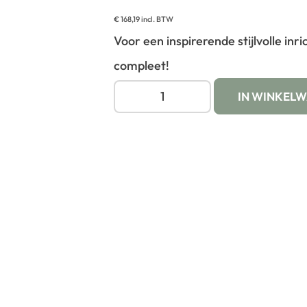
€
168,19
incl. BTW
Voor een inspirerende stijlvolle inr
compleet!
IN WINKEL