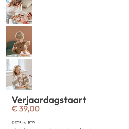
Verjaardagstaart
€
39,00
€
47,19
incl. BTW