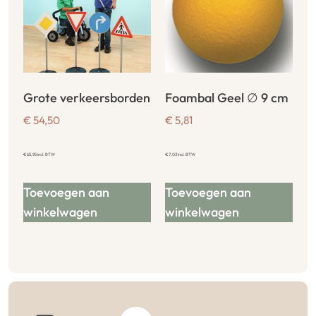
Grote verkeersborden
Foambal Geel ∅ 9 cm
€
54,50
€
5,81
€
65,95
incl. BTW
€
7,03
incl. BTW
Toevoegen aan
Toevoegen aan
winkelwagen
winkelwagen