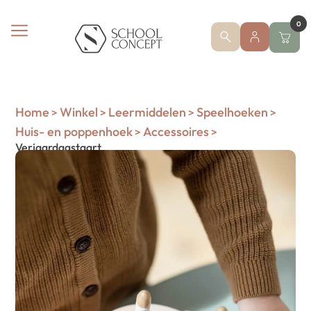
0
Home
Winkel
Leermiddelen
Speelhoeken
>
>
>
>
Huis- en poppenhoek
Accessoires
>
>
Verjaardagstaart