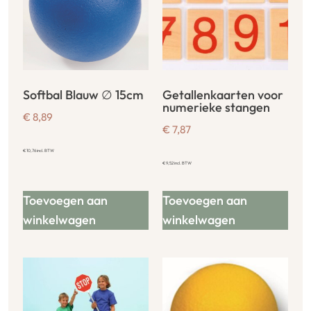
Softbal Blauw ∅ 15cm
Getallenkaarten voor
numerieke stangen
€
8,89
€
7,87
€
10,76
incl. BTW
€
9,52
incl. BTW
Toevoegen aan
Toevoegen aan
winkelwagen
winkelwagen