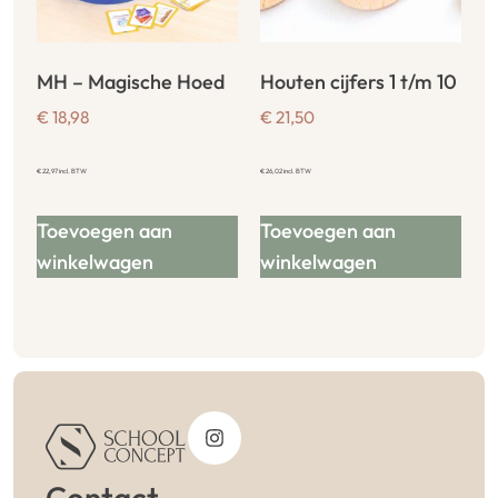
MH – Magische Hoed
Houten cijfers 1 t/m 10
€
18,98
€
21,50
€
22,97
incl. BTW
€
26,02
incl. BTW
Toevoegen aan
Toevoegen aan
winkelwagen
winkelwagen
Contact