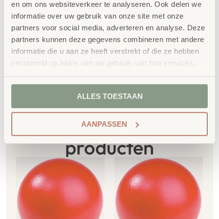
en om ons websiteverkeer te analyseren. Ook delen we
Extra informatie
informatie over uw gebruik van onze site met onze
partners voor social media, adverteren en analyse. Deze
SKU
758894
partners kunnen deze gegevens combineren met andere
informatie die u aan ze heeft verstrekt of die ze hebben
verzameld op basis van uw gebruik van hun services.
ALLES TOESTAAN
Gerelateerde
AANPASSEN
producten