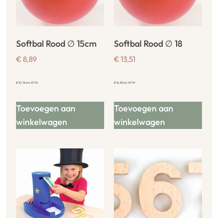
Softbal Rood ∅ 15cm
Softbal Rood ∅ 18
€
8,89
€
13,51
€
10,76
incl. BTW
€
16,35
incl. BTW
Toevoegen aan
Toevoegen aan
winkelwagen
winkelwagen