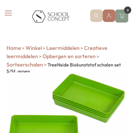
0
Home
Winkel
Leermiddelen
Creatieve
>
>
>
leermiddelen
Opbergen en sorteren
>
>
Sorteerschalen
>
TreeNside Biokunststof schalen set
5/St. groen