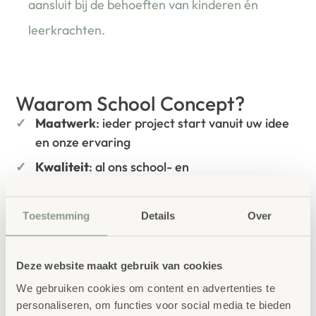
aansluit bij de behoeften van kinderen én
leerkrachten.
Waarom School Concept?
Maatwerk
: ieder project start vanuit uw idee
en onze ervaring
Kwaliteit
: al ons school- en
kinderopvangmeubilair is uitvoerig getest en
voldoet aan GS- en TÜV-keuringen
Toestemming
Details
Over
Duurzaamheid
: wij werken met circulaire
producten, waaronder onze
OneWood-lijn
van
100% FSC
-gecertificeerd Scandinavisch hout.
Deze website maakt gebruik van cookies
Daarnaast zelfs voorzien van het
We gebruiken cookies om content en advertenties te
milieukeurmerk
EU-Ecolabel
.
personaliseren, om functies voor social media te bieden