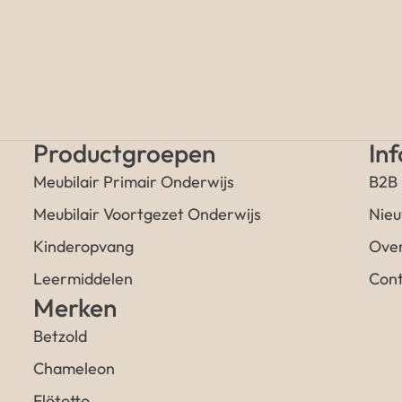
Productgroepen
In
Meubilair Primair Onderwijs
B2B
Meubilair Voortgezet Onderwijs
Nieu
Kinderopvang
Over
Leermiddelen
Cont
Merken
Betzold
Chameleon
Flötotto