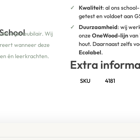
Kwaliteit
: al ons school
getest en voldoet aan 
Duurzaamheid
: wij we
 School
nderwijsmeubilair. Wij
onze
OneWood-lijn
van
hout. Daarnaast zelfs v
ireert wanneer deze
Ecolabel
.
ren én leerkrachten.
Extra informa
SKU
4181