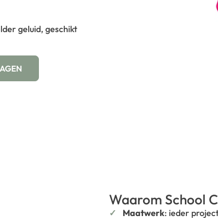
der geluid, geschikt
WAGEN
Waarom School C
Maatwerk
: ieder projec