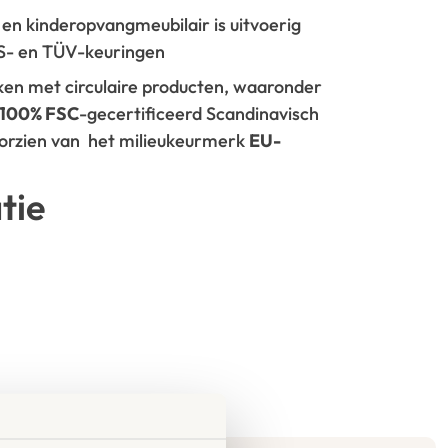
- en kinderopvangmeubilair is uitvoerig
GS- en TÜV-keuringen
rken met circulaire producten, waaronder
100% FSC
-gecertificeerd Scandinavisch
oorzien van het milieukeurmerk
EU-
tie