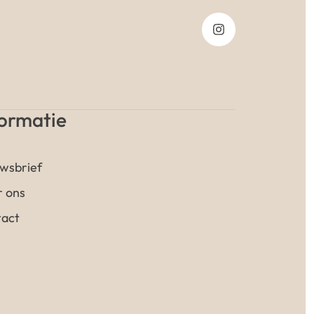
formatie
wsbrief
 ons
act