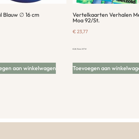
l Blauw ∅ 16 cm
Vertelkaarten Verhalen M
Moa 92/St.
€
23,77
€
28,76
incl. BTW
egen aan winkelwagen
Toevoegen aan winkelwag