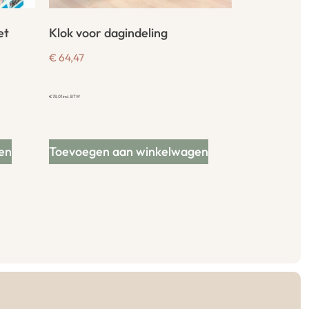
et
Klok voor dagindeling
€
64,47
€
78,01
incl. BTW
en
Toevoegen aan winkelwagen