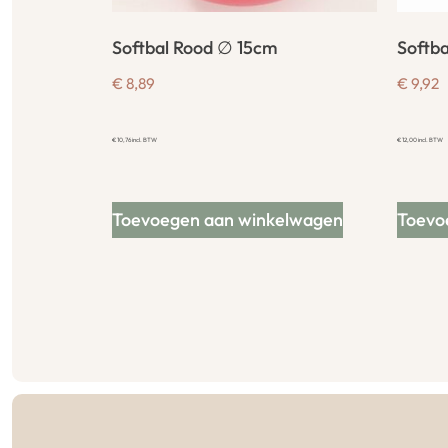
Softbal Rood ∅ 15cm
Softba
€
8,89
€
9,92
€
10,76
incl. BTW
€
12,00
incl. BTW
Toevoegen aan winkelwagen
Toevo