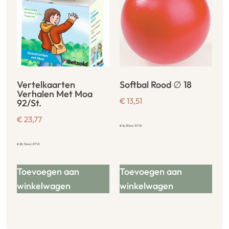
Vertelkaarten
Softbal Rood ∅ 18
Verhalen Met Moa
€
13,51
92/St.
€
23,77
€
16,35
incl. BTW
€
28,76
incl. BTW
Toevoegen aan
Toevoegen aan
winkelwagen
winkelwagen