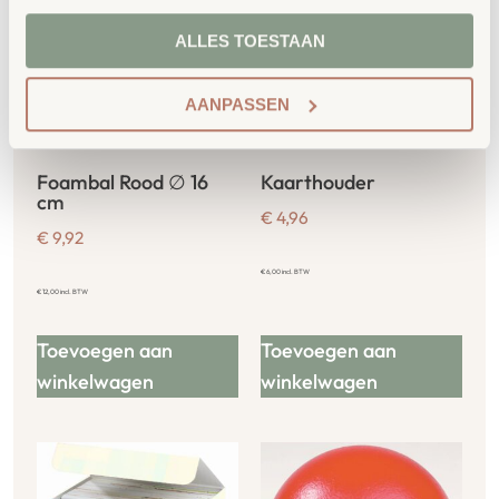
ALLES TOESTAAN
AANPASSEN
Foambal Rood ∅ 16
Kaarthouder
cm
€
4,96
€
9,92
€
6,00
incl. BTW
€
12,00
incl. BTW
Toevoegen aan
Toevoegen aan
winkelwagen
winkelwagen