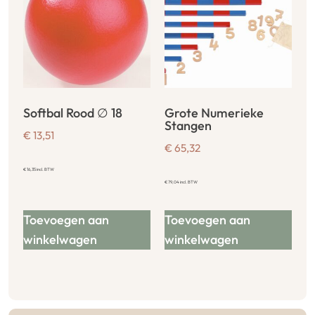
Softbal Rood ∅ 18
Grote Numerieke
Stangen
€
13,51
€
65,32
€
16,35
incl. BTW
€
79,04
incl. BTW
Toevoegen aan
Toevoegen aan
winkelwagen
winkelwagen