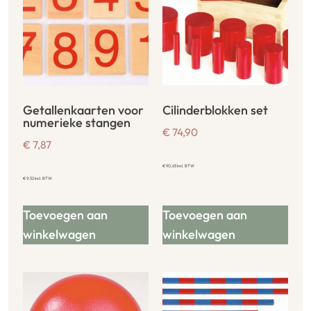
Getallenkaarten voor
Cilinderblokken set
numerieke stangen
€
74,90
€
7,87
€
90,63
incl. BTW
€
9,52
incl. BTW
Toevoegen aan
Toevoegen aan
winkelwagen
winkelwagen