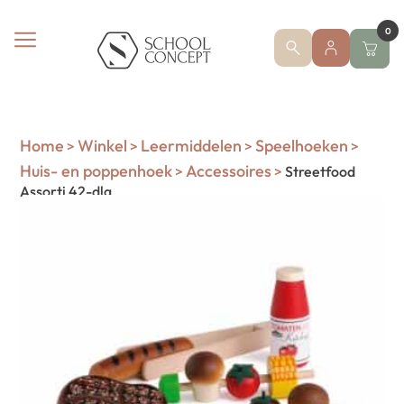
0
Home
Winkel
Leermiddelen
Speelhoeken
>
>
>
>
Huis- en poppenhoek
Accessoires
>
>
Streetfood
Assorti 42-dlg