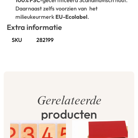
100% FSC
-gecertificeerd Scandinavisch hout.
Daarnaast zelfs voorzien van het
milieukeurmerk
EU-Ecolabel
.
Extra informatie
SKU
282199
Gerelateerde
producten