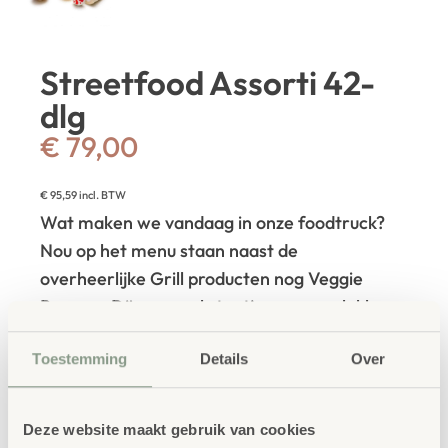
Streetfood Assorti 42-
dlg
€
79,00
€
95,59
incl. BTW
Wat maken we vandaag in onze foodtruck?
Nou op het menu staan naast de
overheerlijke Grill producten nog Veggie
Burgers, Döner en als toetje mag een lekker
ijsje niet ontbreken – Lets have a
Toestemming
Details
Over
party!
Duurzaam FSC hout – Made in
Germany!
Deze website maakt gebruik van cookies