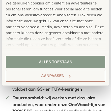
We gebruiken cookies om content en advertenties te
IN WINKELWAGEN
personaliseren, om functies voor social media te bieden
en om ons websiteverkeer te analyseren. Ook delen we
informatie over uw gebruik van onze site met onze
partners voor social media, adverteren en analyse. Deze
partners kunnen deze gegevens combineren met andere
informatie die u aan ze heeft verstrekt of die ze hebben
verzameld op basis van uw gebruik van hun services.
Waarom School Concept?
Maatwerk
: ieder project start vanuit uw idee
ALLES TOESTAAN
en onze ervaring
Kwaliteit
: al ons school- en
AANPASSEN
kinderopvangmeubilair is uitvoerig getest en
voldoet aan GS- en TÜV-keuringen
Duurzaamheid
: wij werken met circulaire
producten, waaronder onze
OneWood-lijn
van