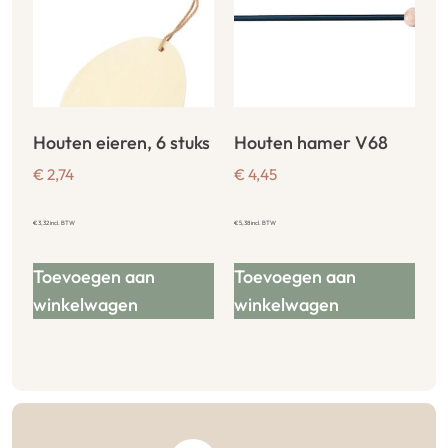
Houten eieren, 6 stuks
Houten hamer V68
€
2,74
€
4,45
€
3,32
incl. BTW
€
5,38
incl. BTW
Toevoegen aan
Toevoegen aan
winkelwagen
winkelwagen