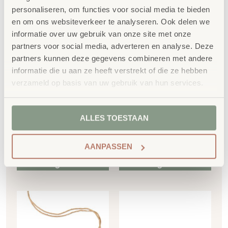
personaliseren, om functies voor social media te bieden
en om ons websiteverkeer te analyseren. Ook delen we
informatie over uw gebruik van onze site met onze
partners voor social media, adverteren en analyse. Deze
partners kunnen deze gegevens combineren met andere
Sokkel – overgang
Sokkel – heuvel
informatie die u aan ze heeft verstrekt of die ze hebben
helling 75×75 cm
75x75cm
verzameld op basis van uw gebruik van hun services.
€
396,60
€
636,87
ALLES TOESTAAN
€
479,89
incl. BTW
€
770,61
incl. BTW
AANPASSEN
Toevoegen aan
Toevoegen aan
winkelwagen
winkelwagen