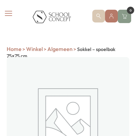
0
Home
Winkel
Algemeen
>
>
>
Sokkel – spoelbak
75×75 cm