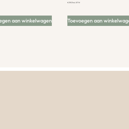
€
319,11
incl. BTW
egen aan winkelwagen
Toevoegen aan winkelwag