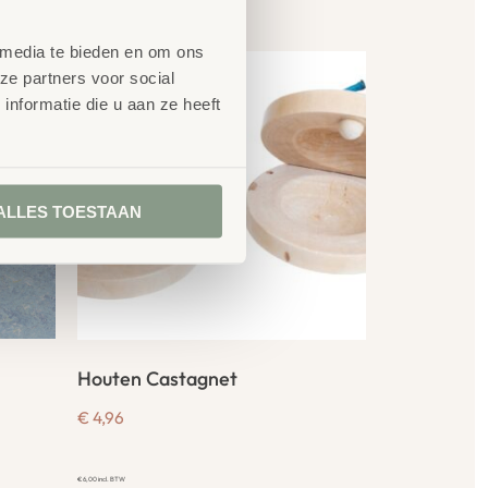
en
 media te bieden en om ons
ze partners voor social
nformatie die u aan ze heeft
ALLES TOESTAAN
Houten Castagnet
€
4,96
€
6,00
incl. BTW