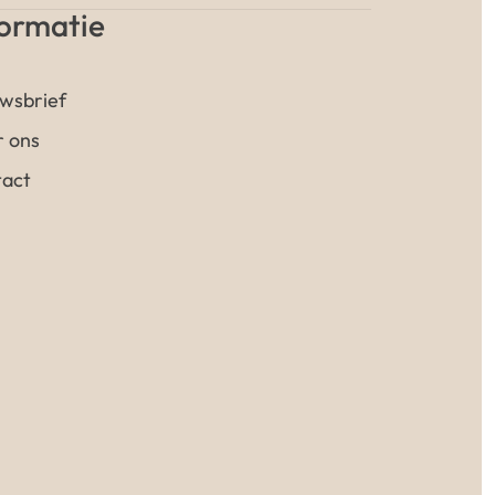
formatie
wsbrief
 ons
act