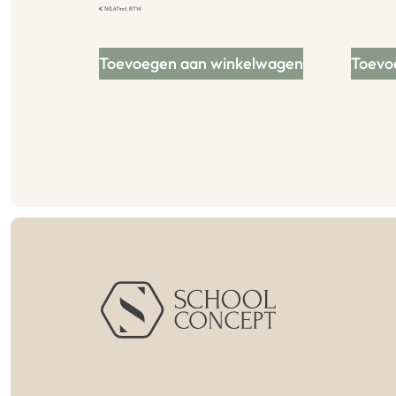
€
763,67
incl. BTW
Toevoegen aan winkelwagen
Toevo