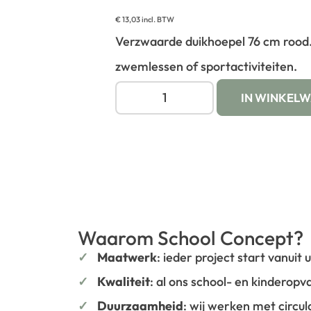
€
13,03
incl. BTW
Verzwaarde duikhoepel 76 cm rood.
zwemlessen of sportactiviteiten.
IN WINKEL
Waarom School Concept?
Maatwerk
: ieder project start vanuit
Kwaliteit
: al ons school- en kinderop
Duurzaamheid
: wij werken met circu