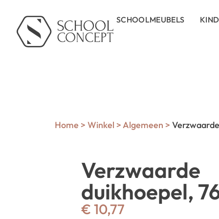
SCHOOLMEUBELS
KIN
Home
>
Winkel
>
Algemeen
>
Verzwaarde 
Verzwaarde
duikhoepel, 7
€
10,77