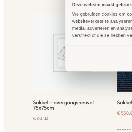
G
Deze website maakt gebruik
We gebruiken cookies om cont
websiteverkeer te analyseren
media, adverteren en analys
verstrekt of die ze hebben v
Sokkel – overgangsheuvel
Sokke
75x75cm
€
550,
€
631,13
€
666,29
incl. BTW