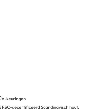
 TÜV-keuringen
% FSC
-gecertificeerd Scandinavisch hout.