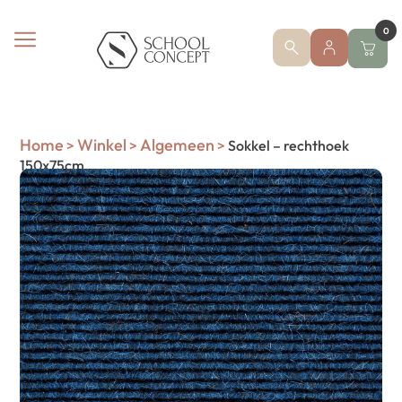
0
Home
Winkel
Algemeen
>
>
>
Sokkel – rechthoek
150x75cm