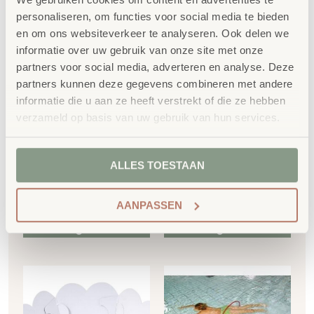
personaliseren, om functies voor social media te bieden
en om ons websiteverkeer te analyseren. Ook delen we
informatie over uw gebruik van onze site met onze
partners voor social media, adverteren en analyse. Deze
partners kunnen deze gegevens combineren met andere
Sokkel – spoelbak
Kleine sokkel –
informatie die u aan ze heeft verstrekt of die ze hebben
75×75 cm
vierkant 50x50cm
verzameld op basis van uw gebruik van hun services.
€
559,84
€
274,75
ALLES TOESTAAN
€
677,41
incl. BTW
€
332,45
incl. BTW
AANPASSEN
Toevoegen aan
Toevoegen aan
winkelwagen
winkelwagen