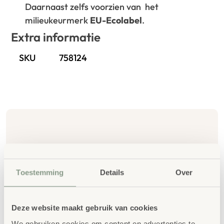
Daarnaast zelfs voorzien van het
milieukeurmerk
EU-Ecolabel
.
Extra informatie
SKU
758124
Gerelateerde
producten
Toestemming
Details
Over
Deze website maakt gebruik van cookies
We gebruiken cookies om content en advertenties te