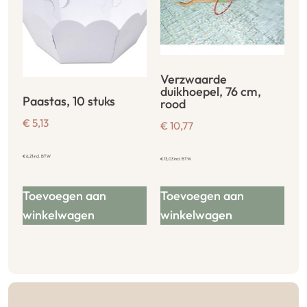
Verzwaarde
duikhoepel, 76 cm,
Paastas, 10 stuks
rood
€
5,13
€
10,77
€
6,21
incl. BTW
€
13,03
incl. BTW
Toevoegen aan
Toevoegen aan
winkelwagen
winkelwagen