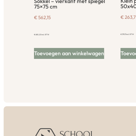
Klein 
Sokkel – vierkant met spiegel
50x4
75×75 cm
€
263,7
€
562,15
€
319,11
incl. BTW
€
680,20
incl. BTW
Toevoegen aan winkelwagen
Toevo