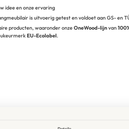
 uw idee en onze ervaring
vangmeubilair is uitvoerig getest en voldoet aan GS- en
laire producten, waaronder onze
OneWood-lijn
van
100
ieukeurmerk
EU-Ecolabel
.
Details