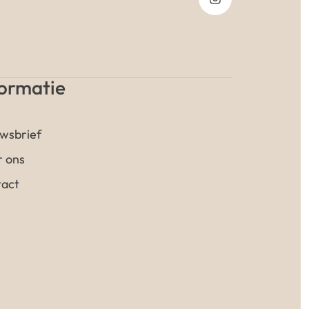
formatie
wsbrief
 ons
act