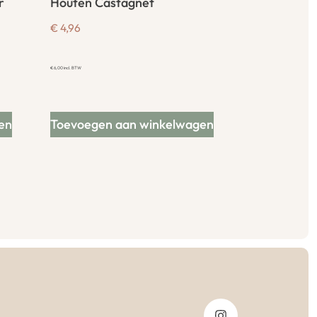
r
Houten Castagnet
€
4,96
€
6,00
incl. BTW
en
Toevoegen aan winkelwagen