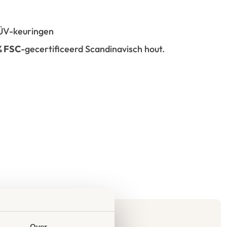
 TÜV-keuringen
% FSC
-gecertificeerd Scandinavisch hout.
Over