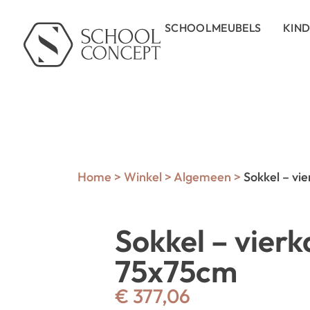
SCHOOLMEUBELS
KIN
Home
>
Winkel
>
Algemeen
>
Sokkel – vi
Sokkel – vierk
75x75cm
€
377,06