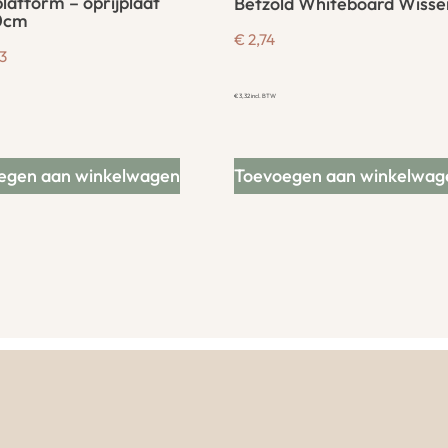
platform – oprijplaat
Betzold Whiteboard Wisse
0cm
€
2,74
3
€
3,32
incl. BTW
egen aan winkelwagen
Toevoegen aan winkelwag