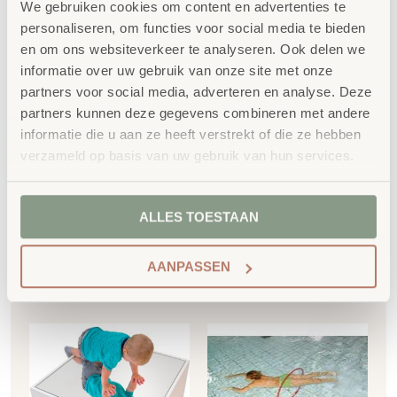
We gebruiken cookies om content en advertenties te
personaliseren, om functies voor social media te bieden
en om ons websiteverkeer te analyseren. Ook delen we
informatie over uw gebruik van onze site met onze
partners voor social media, adverteren en analyse. Deze
Sokkel – vierkant
Klein voetstuk –
75x75cm
vierkant om te vullen
partners kunnen deze gegevens combineren met andere
50x50cm
informatie die u aan ze heeft verstrekt of die ze hebben
€
377,06
verzameld op basis van uw gebruik van hun services.
€
256,29
€
456,24
incl. BTW
€
310,11
incl. BTW
ALLES TOESTAAN
Toevoegen aan
Toevoegen aan
AANPASSEN
winkelwagen
winkelwagen