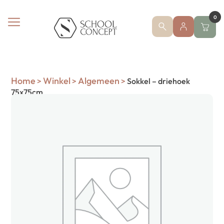
0
Home
Winkel
Algemeen
>
>
>
Sokkel – driehoek
75x75cm