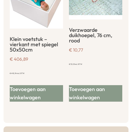
Verzwaarde
duikhoepel, 76 cm,
Klein voetstuk –
rood
vierkant met spiegel
50x50cm
€
10,77
€
406,89
€
13,03
incl. BTW
€
492,34
incl. BTW
Toevoegen aan
Toevoegen aan
winkelwagen
winkelwagen