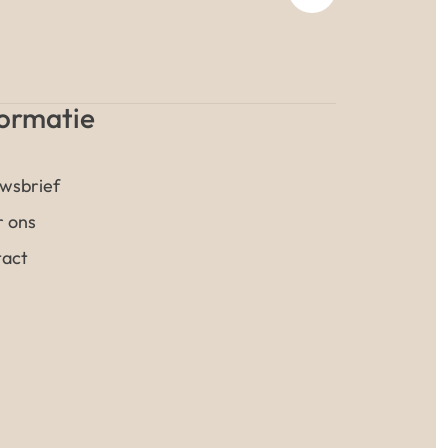
formatie
wsbrief
 ons
act