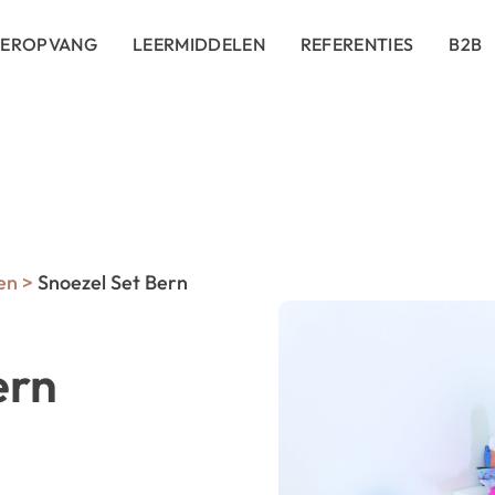
DEROPVANG
LEERMIDDELEN
REFERENTIES
B2B
en
>
Snoezel Set Bern
ern