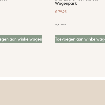
Wagenpark
€
79,95
€
96,74
incl. BTW
egen aan winkelwagen
Toevoegen aan winkelwag