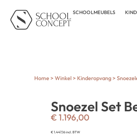
SCHOOLMEUBELS
KIN
Home
>
Winkel
>
Kinderopvang
>
Snoezel
Snoezel Set B
€
1.196,00
€
1.447,16
incl. BTW