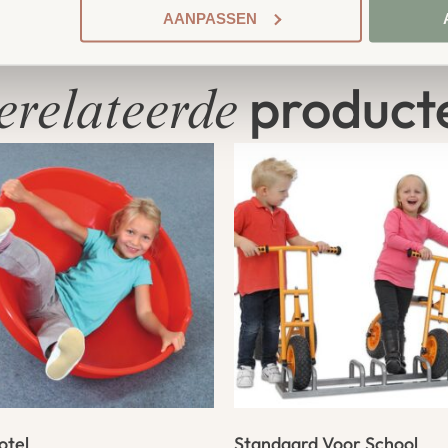
AANPASSEN
product
erelateerde
otel
Standaard Voor School