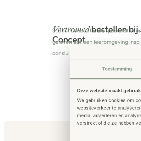
bestellen bij
Vertrouwd
School Concept is de specialist in o
Concept
geloven dat een leeromgeving insp
aansluit bij de behoeften van kinde
Toestemming
Deze website maakt gebruik
We gebruiken cookies om cont
websiteverkeer te analyseren
media, adverteren en analys
verstrekt of die ze hebben v