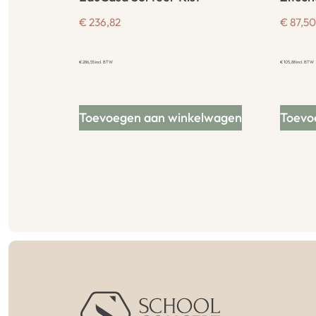
€
236,82
€
87,50
€
286,55
incl. BTW
€
105,88
incl. BTW
Toevoegen aan winkelwagen
Toevo