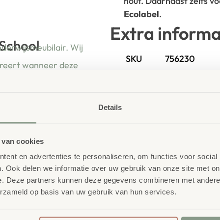
hout. Daarnaast zelfs v
Ecolabel
.
Extra informa
 School
nderwijsmeubilair. Wij
SKU
756230
ireert wanneer deze
ren én leerkrachten.
Details
 van cookies
ent en advertenties te personaliseren, om functies voor social
. Ook delen we informatie over uw gebruik van onze site met on
e. Deze partners kunnen deze gegevens combineren met andere i
erzameld op basis van uw gebruik van hun services.