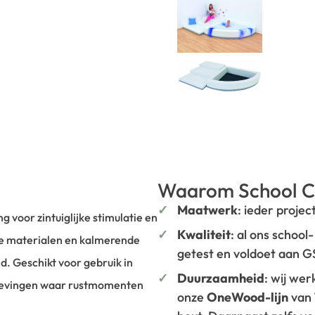
Waarom School C
Maatwerk
: ieder projec
 voor zintuiglijke stimulatie en
Kwaliteit
: al ons school
ele materialen en kalmerende
getest en voldoet aan 
d. Geschikt voor gebruik in
Duurzaamheid
: wij we
mgevingen waar rustmomenten
onze
OneWood-lijn
van