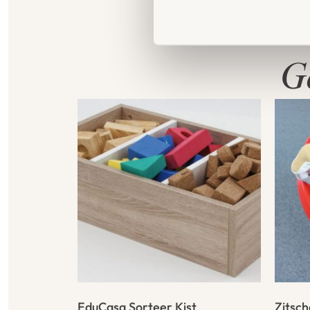
G
EduCasa Sorteer Kist
Zitsch