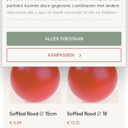
partners kunnen deze gegevens combineren met andere
informatie die u aan ze heeft verstrekt of die ze hebben
verzameld op basis van uw gebruik van hun services.
Gerelateerde
ALLES TOESTAAN
producten
AANPASSEN
Softbal Rood ∅ 15cm
Softbal Rood ∅ 18
€
8,89
€
13,51