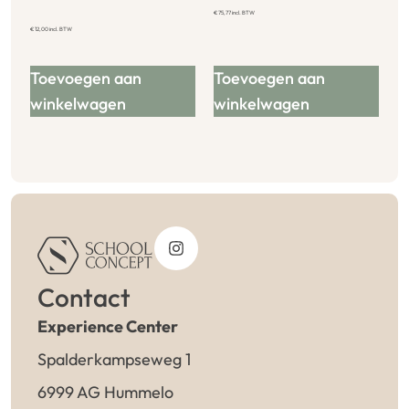
€
75,77
incl. BTW
€
12,00
incl. BTW
Toevoegen aan
Toevoegen aan
winkelwagen
winkelwagen
Contact
Experience Center
Spalderkampseweg 1
6999 AG Hummelo