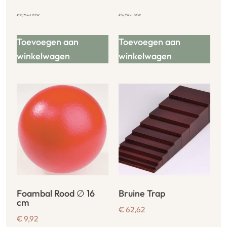
€
10,76
incl. BTW
€
16,35
incl. BTW
Toevoegen aan
Toevoegen aan
winkelwagen
winkelwagen
Foambal Rood ∅ 16
Bruine Trap
cm
€
62,62
€
9,92