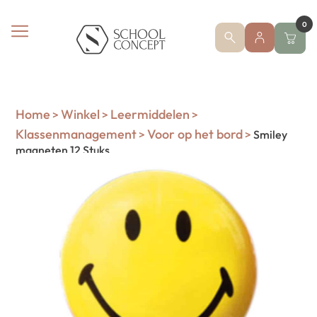
0
Home
Winkel
Leermiddelen
>
>
>
Klassenmanagement
Voor op het bord
>
>
Smiley
magneten 12 Stuks