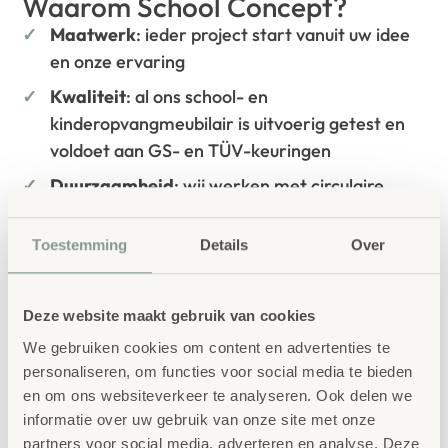
Waarom School Concept?
Maatwerk
: ieder project start vanuit uw idee
en onze ervaring
Kwaliteit
: al ons school- en
kinderopvangmeubilair is uitvoerig getest en
voldoet aan GS- en TÜV-keuringen
Duurzaamheid
: wij werken met circulaire
producten, waaronder onze
OneWood-lijn
van
100% FSC
-gecertificeerd Scandinavisch hout.
Toestemming
Details
Over
Daarnaast zelfs voorzien van het
milieukeurmerk
EU-Ecolabel
.
Deze website maakt gebruik van cookies
Extra informatie
We gebruiken cookies om content en advertenties te
SKU
763785
personaliseren, om functies voor social media te bieden
en om ons websiteverkeer te analyseren. Ook delen we
informatie over uw gebruik van onze site met onze
partners voor social media, adverteren en analyse. Deze