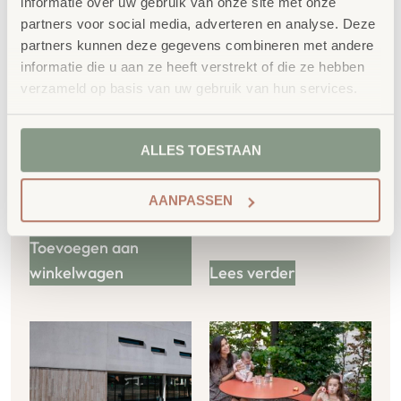
informatie over uw gebruik van onze site met onze
partners voor social media, adverteren en analyse. Deze
partners kunnen deze gegevens combineren met andere
informatie die u aan ze heeft verstrekt of die ze hebben
verzameld op basis van uw gebruik van hun services.
Kruk gemaakt van
Outdoor Huis 4-
gaas
persoons
ALLES TOESTAAN
€
379,00
AANPASSEN
€
458,59
incl. BTW
Toevoegen aan
winkelwagen
Lees verder