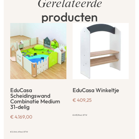
Gerelateerde
producten
EduCasa
EduCasa Winkeltje
Scheidingswand
€
409,25
Combinatie Medium
31-delig
€
4.169,00
€
495,19
incl. BTW
€
5.044,49
incl. BTW