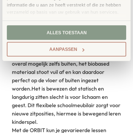
informatie die u aan ze heeft verstrekt of die ze hebben
verzameld op basis van uw gebruik van hun services.
€
114,35
incl. BTW
Creëer individuele en gezonde leerruimtes
met innovatief schoolmeubilair dat flexibel
ALLES TOESTAAN
kan worden gebruikt en meegenomen. De
ORBIT is een welkome aanvulling in iedere
AANPASSEN
leeromgeving en maakt flexibel lesgeven
overal mogelijk zelfs buiten, het biobased
materiaal stoot vuil af en kan daardoor
perfect op de vloer of buiten ingezet
worden.
Het is bewezen dat statisch en
langdurig zitten slecht is voor lichaam en
geest. Dit flexibele schoolmeubilair zorgt voor
nieuwe zitposities, hiermee is bewegend leren
kinderspel.
Met de ORBIT kun je gevarieerde lessen