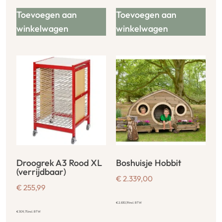
Toevoegen aan
Toevoegen aan
winkelwagen
winkelwagen
Droogrek A3 Rood XL
Boshuisje Hobbit
(verrijdbaar)
€
2.339,00
€
255,99
€
2.830,19
incl. BTW
€
309,75
incl. BTW