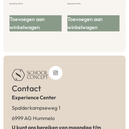
€
12,00
incl. BTW
€
26,02
incl. BTW
Toevoegen aan
Toevoegen aan
winkelwagen
winkelwagen
Contact
Experience Center
Spalderkampseweg 1
6999 AG Hummelo
U kunt ons bereiken van maandag t/m