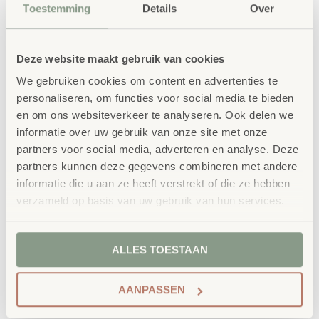
Toestemming
Details
Over
felle kleuren ideaal om spullen in te sorteren. Knutsel- en
naaimateriaal, vloeistoffen zoals inkt en lijm, maar ook
pennen, lijm en scharen kunnen in de bakjes worden
Deze website maakt gebruik van cookies
gedaan en indien nodig worden uitgedeeld.
We gebruiken cookies om content en advertenties te
personaliseren, om functies voor social media te bieden
vervaardigd in onze eigen kunststofproductie
en om ons websiteverkeer te analyseren. Ook delen we
bioplastiekgranulaat van houtvezels – dat zie
informatie over uw gebruik van onze site met onze
partners voor social media, adverteren en analyse. Deze
je en ruik je
partners kunnen deze gegevens combineren met andere
gemaakt van hernieuwbare grondstoffen
informatie die u aan ze heeft verstrekt of die ze hebben
geschikt voor gebruik op school, in de
verzameld op basis van uw gebruik van hun services.
kinderopvang, op kantoor en thuis
stapelbaar en afwasbaar (niet
ALLES TOESTAAN
vaatwasmachinebestendig)
korte transportafstanden bij inkoop en
AANPASSEN
productie
robuust en duurzaam