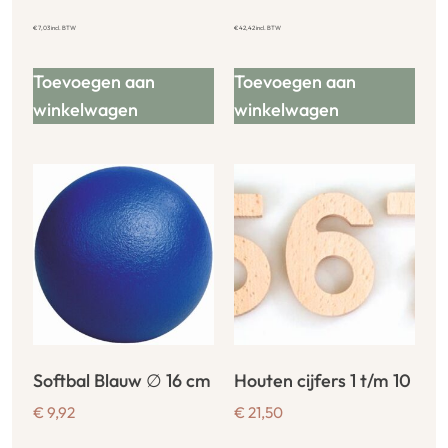
€
7,03
incl. BTW
€
42,42
incl. BTW
Toevoegen aan
Toevoegen aan
winkelwagen
winkelwagen
Softbal Blauw ∅ 16 cm
Houten cijfers 1 t/m 10
€
9,92
€
21,50