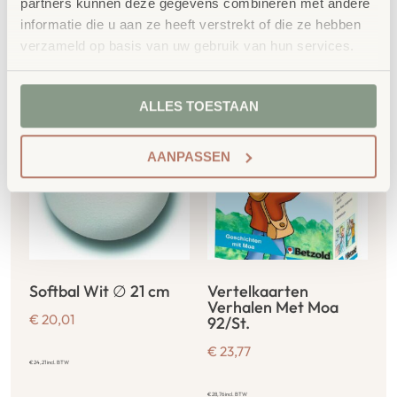
partners kunnen deze gegevens combineren met andere
informatie die u aan ze heeft verstrekt of die ze hebben
Gerelateerde
verzameld op basis van uw gebruik van hun services.
producten
ALLES TOESTAAN
AANPASSEN
Softbal Wit ∅ 21 cm
Vertelkaarten
Verhalen Met Moa
€
20,01
92/St.
€
23,77
€
24,21
incl. BTW
€
28,76
incl. BTW