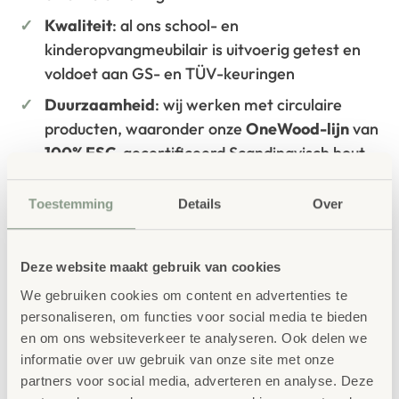
Kwaliteit
: al ons school- en
kinderopvangmeubilair is uitvoerig getest en
voldoet aan GS- en TÜV-keuringen
Duurzaamheid
: wij werken met circulaire
producten, waaronder onze
OneWood-lijn
van
100% FSC
-gecertificeerd Scandinavisch hout.
Daarnaast zelfs voorzien van het
milieukeurmerk
EU-Ecolabel
.
Toestemming
Details
Over
Extra informatie
SKU
85141
Deze website maakt gebruik van cookies
We gebruiken cookies om content en advertenties te
personaliseren, om functies voor social media te bieden
en om ons websiteverkeer te analyseren. Ook delen we
informatie over uw gebruik van onze site met onze
partners voor social media, adverteren en analyse. Deze