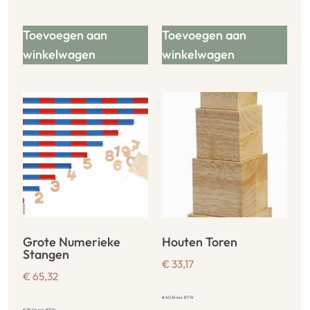
Toevoegen aan
Toevoegen aan
winkelwagen
winkelwagen
Grote Numerieke
Houten Toren
Stangen
€
33,17
€
65,32
€
40,14
incl. BTW
€
79,04
incl. BTW