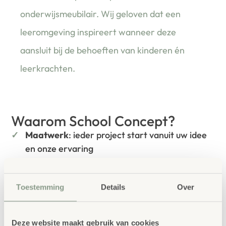
onderwijsmeubilair. Wij geloven dat een
leeromgeving inspireert wanneer deze
aansluit bij de behoeften van kinderen én
leerkrachten.
Waarom School Concept?
Maatwerk
: ieder project start vanuit uw idee
en onze ervaring
Kwaliteit
: al ons school- en
kinderopvangmeubilair is uitvoerig getest en
Toestemming
Details
Over
voldoet aan GS- en TÜV-keuringen
Duurzaamheid
: wij werken met circulaire
Deze website maakt gebruik van cookies
producten, waaronder onze
OneWood-lijn
van