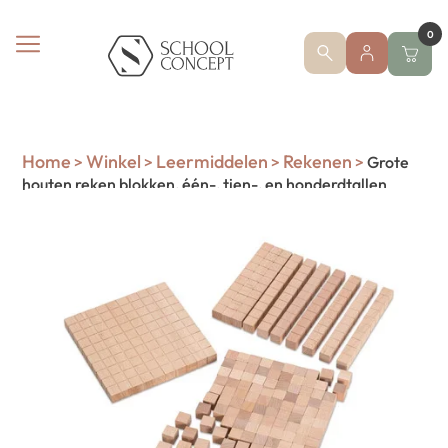
0
Home
Winkel
Leermiddelen
Rekenen
>
>
>
>
Grote
houten reken blokken, één-, tien-, en honderdtallen