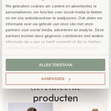
100% FSC
-gecertificeerd Scandinavisch hout.
We gebruiken cookies om content en advertenties te
Daarnaast zelfs voorzien van het
personaliseren, om functies voor social media te bieden
en om ons websiteverkeer te analyseren. Ook delen we
milieukeurmerk
EU-Ecolabel
.
informatie over uw gebruik van onze site met onze
Extra informatie
partners voor social media, adverteren en analyse. Deze
partners kunnen deze gegevens combineren met andere
SKU
761728
informatie die u aan ze heeft verstrekt of die ze hebben
verzameld op basis van uw gebruik van hun services.
ALLES TOESTAAN
AANPASSEN
Gerelateerde
producten