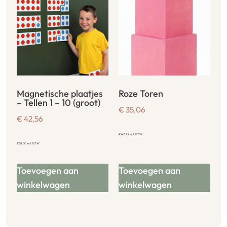
Magnetische plaatjes
Roze Toren
– Tellen 1 – 10 (groot)
€
35,06
€
42,56
€
42,42
incl. BTW
€
51,50
incl. BTW
Toevoegen aan
Toevoegen aan
winkelwagen
winkelwagen