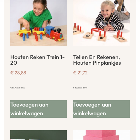
Houten Reken Trein 1-
Tellen En Rekenen,
20
Houten Pinplankjes
€
28,88
€
21,72
€
34,94
incl. BTW
€
26,28
incl. BTW
Toevoegen aan
Toevoegen aan
winkelwagen
winkelwagen