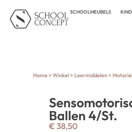
SCHOOLMEUBELS
KIN
Home
>
Winkel
>
Leermiddelen
>
Motorie
Sensomotoris
Ballen 4/St.
€
38,50