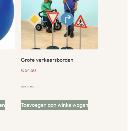
Grote verkeersborden
€
54,50
€
65,95
incl. BTW
en
Toevoegen aan winkelwagen