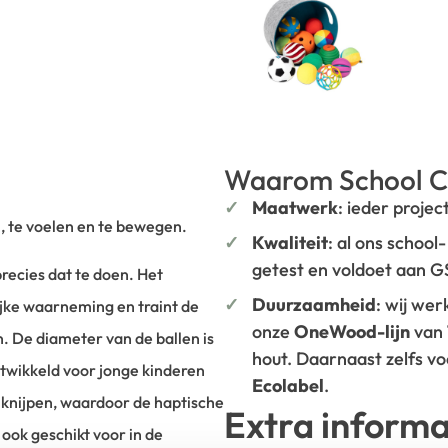
Waarom School C
Maatwerk
: ieder projec
, te voelen en te bewegen.
Kwaliteit
: al ons school
getest en voldoet aan 
recies dat te doen. Het
Duurzaamheid
: wij we
ijke waarneming en traint de
onze
OneWood-lijn
van
. De diameter van de ballen is
hout. Daarnaast zelfs v
ontwikkeld voor jonge kinderen
Ecolabel
.
e knijpen, waardoor de haptische
Extra informa
ook geschikt voor in de