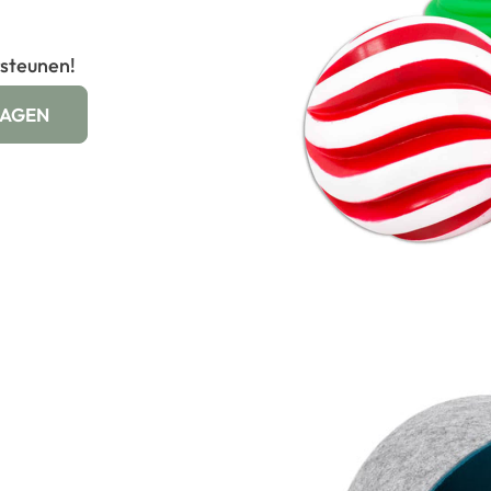
rsteunen!
WAGEN