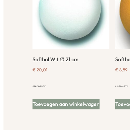
Softbal Wit ∅ 21 cm
Softb
€
20,01
€
8,89
€
24,21
incl. BTW
€
10,76
incl. BTW
Toevoegen aan winkelwagen
Toevo