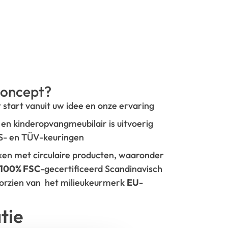
oncept?
t start vanuit uw idee en onze ervaring
- en kinderopvangmeubilair is uitvoerig
GS- en TÜV-keuringen
rken met circulaire producten, waaronder
100% FSC
-gecertificeerd Scandinavisch
oorzien van het milieukeurmerk
EU-
tie