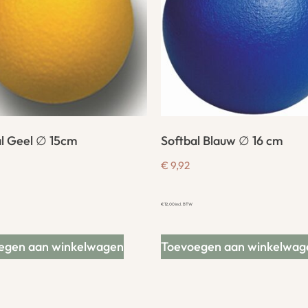
al Geel ∅ 15cm
Softbal Blauw ∅ 16 cm
€
9,92
€
12,00
incl. BTW
egen aan winkelwagen
Toevoegen aan winkelwag