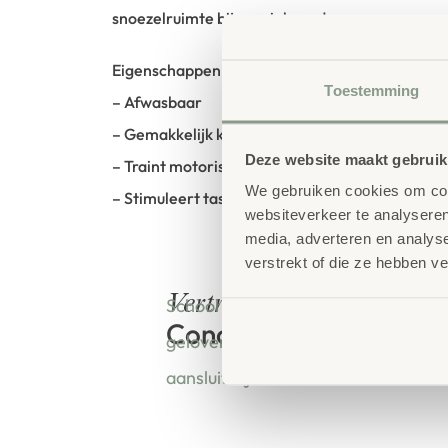
snoezelruimte bij special needs.
Eigenschappen van de ballen;
Toestemming
– Afwasbaar
– Gemakkelijk knijpen
Deze website maakt gebruik
– Traint motorische vaardigheden
We gebruiken cookies om cont
– Stimuleert tastbare zintuiglijke waarneming
websiteverkeer te analyseren
media, adverteren en analys
verstrekt of die ze hebben v
bestellen bij
Vertrouwd
School Concept is de specialist in o
Concept
geloven dat een leeromgeving insp
aansluit bij de behoeften van kinde