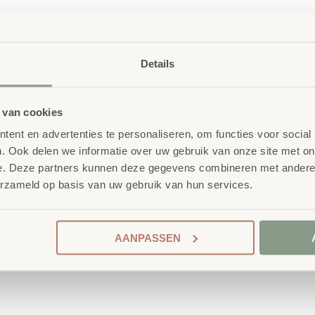
SKU
58521
Details
 van cookies
ent en advertenties te personaliseren, om functies voor social
. Ook delen we informatie over uw gebruik van onze site met on
e. Deze partners kunnen deze gegevens combineren met andere i
erzameld op basis van uw gebruik van hun services.
 School
nderwijsmeubilair. Wij
AANPASSEN
ireert wanneer deze
ren én leerkrachten.