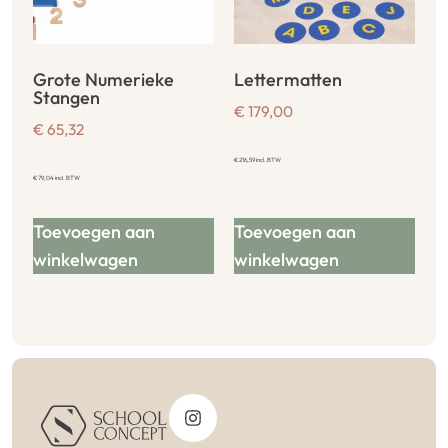
Grote Numerieke
Lettermatten
Stangen
€
179,00
€
65,32
€
216,59
incl. BTW
€
79,04
incl. BTW
Toevoegen aan
Toevoegen aan
winkelwagen
winkelwagen