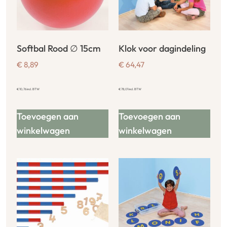
Softbal Rood ∅ 15cm
Klok voor dagindeling
€
8,89
€
64,47
€
10,76
incl. BTW
€
78,01
incl. BTW
Toevoegen aan
Toevoegen aan
winkelwagen
winkelwagen