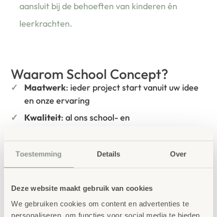
aansluit bij de behoeften van kinderen én
leerkrachten.
Waarom School Concept?
Maatwerk
: ieder project start vanuit uw idee
en onze ervaring
Kwaliteit
: al ons school- en
kinderopvangmeubilair is uitvoerig getest en
voldoet aan GS- en TÜV-keuringen
Toestemming
Details
Over
Duurzaamheid
: wij werken met circulaire
producten, waaronder onze
OneWood-lijn
van
100% FSC
-gecertificeerd Scandinavisch hout.
Deze website maakt gebruik van cookies
Daarnaast zelfs voorzien van het
We gebruiken cookies om content en advertenties te
milieukeurmerk
EU-Ecolabel
.
personaliseren, om functies voor social media te bieden