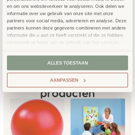
Extra informatie
en om ons websiteverkeer te analyseren. Ook delen we
informatie over uw gebruik van onze site met onze
SKU
5396
partners voor social media, adverteren en analyse. Deze
partners kunnen deze gegevens combineren met andere
informatie die u aan ze heeft verstrekt of die ze hebben
verzameld op basis van uw gebruik van hun services.
ALLES TOESTAAN
Gerelateerde
AANPASSEN
producten