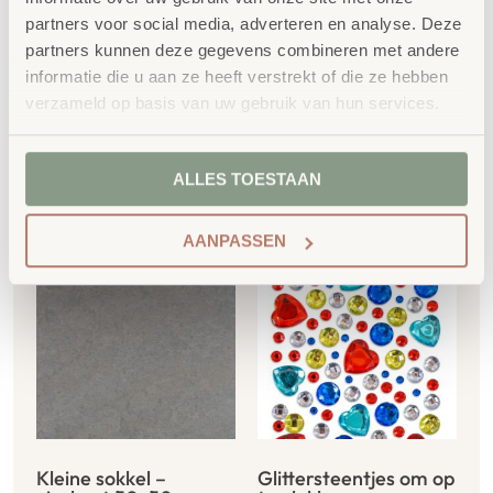
rechthoek 100x50cm
75x75cm
partners voor social media, adverteren en analyse. Deze
€
363,12
€
636,87
partners kunnen deze gegevens combineren met andere
informatie die u aan ze heeft verstrekt of die ze hebben
€
439,38
incl. BTW
€
770,61
incl. BTW
verzameld op basis van uw gebruik van hun services.
Toevoegen aan
Toevoegen aan
winkelwagen
winkelwagen
ALLES TOESTAAN
AANPASSEN
Kleine sokkel –
Glittersteentjes om op