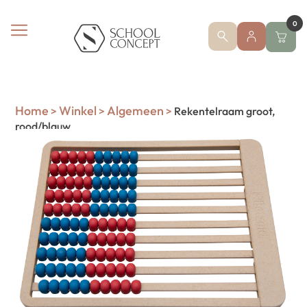
0
Home
Winkel
Algemeen
>
>
>
Rekentelraam groot,
rood/blauw