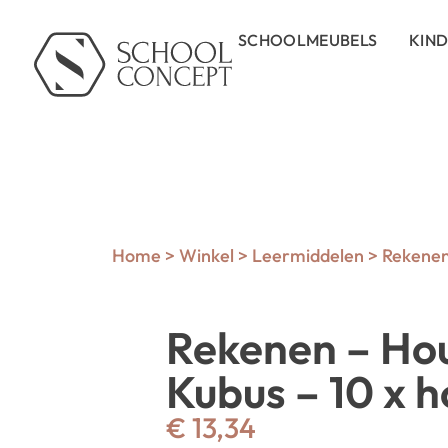
SCHOOLMEUBELS
KIN
Home
>
Winkel
>
Leermiddelen
>
Rekene
Rekenen – Ho
Kubus – 10 x 
€
13,34