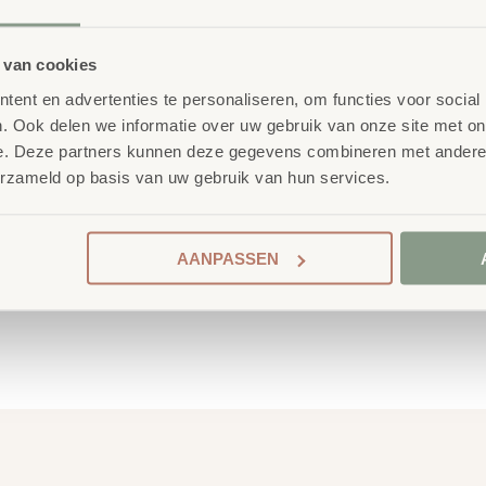
 van cookies
 School
nderwijsmeubilair. Wij
ent en advertenties te personaliseren, om functies voor social
. Ook delen we informatie over uw gebruik van onze site met on
ireert wanneer deze
e. Deze partners kunnen deze gegevens combineren met andere i
ren én leerkrachten.
erzameld op basis van uw gebruik van hun services.
AANPASSEN