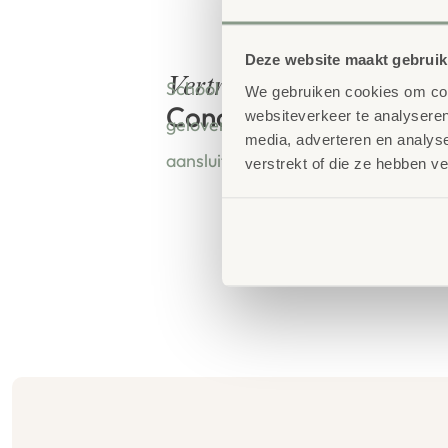
Deze website maakt gebruik
bestellen bij
Vertrouwd
School Concept is de specialist in o
We gebruiken cookies om cont
Concept
websiteverkeer te analyseren
geloven dat een leeromgeving insp
media, adverteren en analys
aansluit bij de behoeften van kinde
verstrekt of die ze hebben v