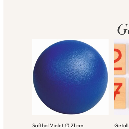
G
Softbal Violet ∅ 21 cm
Getal