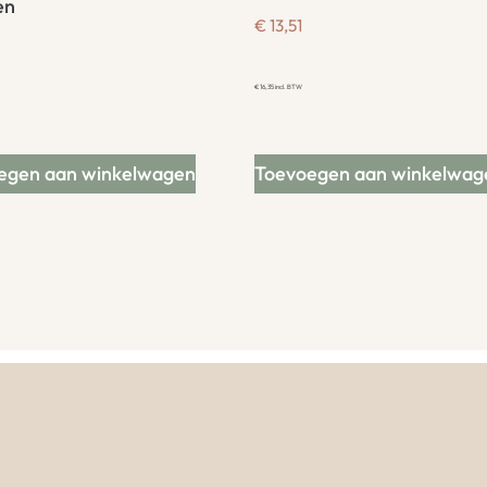
en
€
13,51
€
16,35
incl. BTW
egen aan winkelwagen
Toevoegen aan winkelwag