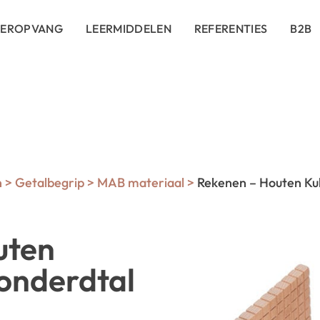
DEROPVANG
LEERMIDDELEN
REFERENTIES
B2B
n
>
Getalbegrip
>
MAB materiaal
>
Rekenen – Houten Kub
uten
honderdtal