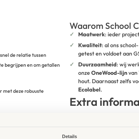
Waarom School C
Maatwerk
: ieder projec
Kwaliteit
: al ons school
getest en voldoet aan 
nel de relatie tussen
Duurzaamheid
: wij we
te begrijpen en om getallen
onze
OneWood-lijn
van
hout. Daarnaast zelfs v
Ecolabel
.
r met deze robuuste
Extra informa
SKU
761731
beelding)
Details