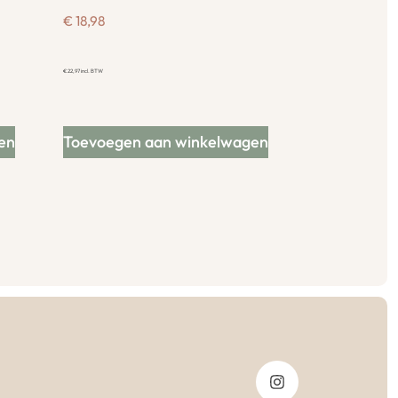
€
18,98
€
22,97
incl. BTW
en
Toevoegen aan winkelwagen