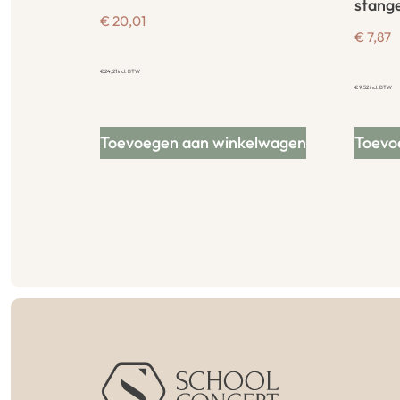
stang
€
20,01
€
7,87
€
24,21
incl. BTW
€
9,52
incl. BTW
Toevoegen aan winkelwagen
Toevo