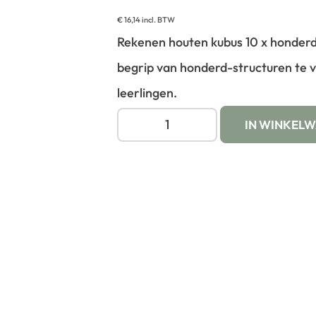
€
16,14
incl. BTW
Rekenen houten kubus 10 x honderd
begrip van honderd-structuren te v
leerlingen.
IN WINKEL