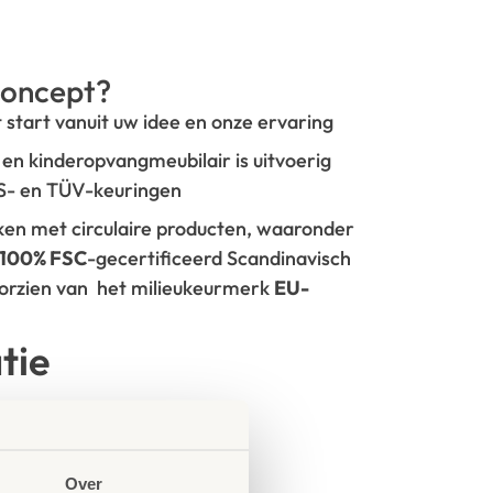
oncept?
t start vanuit uw idee en onze ervaring
- en kinderopvangmeubilair is uitvoerig
GS- en TÜV-keuringen
rken met circulaire producten, waaronder
100% FSC
-gecertificeerd Scandinavisch
oorzien van het milieukeurmerk
EU-
tie
Over