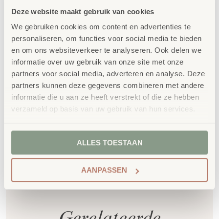
kinderopvangmeubilair is uitvoerig getest en
Deze website maakt gebruik van cookies
voldoet aan GS- en TÜV-keuringen
We gebruiken cookies om content en advertenties te
Duurzaamheid
: wij werken met circulaire
personaliseren, om functies voor social media te bieden
producten, waaronder onze
OneWood-lijn
van
en om ons websiteverkeer te analyseren. Ook delen we
100% FSC
-gecertificeerd Scandinavisch hout.
informatie over uw gebruik van onze site met onze
Daarnaast zelfs voorzien van het
partners voor social media, adverteren en analyse. Deze
milieukeurmerk
EU-Ecolabel
.
partners kunnen deze gegevens combineren met andere
informatie die u aan ze heeft verstrekt of die ze hebben
Extra informatie
verzameld op basis van uw gebruik van hun services.
SKU
760492
ALLES TOESTAAN
AANPASSEN