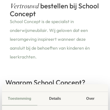
bestellen bij School
Vertrouwd
Concept
School Concept is de specialist in
onderwijsmeubilair. Wij geloven dat een
leeromgeving inspireert wanneer deze
aansluit bij de behoeften van kinderen én
leerkrachten.
Waarom School Concept?
Maatwerk
: ieder project start vanuit uw idee
en onze ervaring
Toestemming
Details
Over
Kwaliteit
: al ons school- en