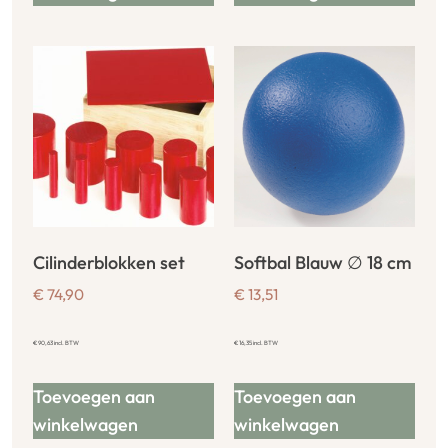
Cilinderblokken set
Softbal Blauw ∅ 18 cm
€
74,90
€
13,51
€
90,63
incl. BTW
€
16,35
incl. BTW
Toevoegen aan
Toevoegen aan
winkelwagen
winkelwagen