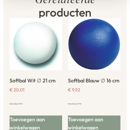
Gerelateerde
producten
Softbal Wit ∅ 21 cm
Softbal Blauw ∅ 16 cm
€
20,01
€
9,92
€
24,21
incl. BTW
€
12,00
incl. BTW
Toevoegen aan
Toevoegen aan
winkelwagen
winkelwagen