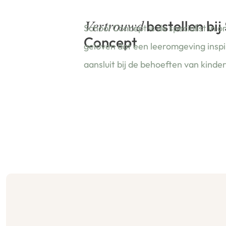
bestellen bij
Vertrouwd
School Concept is de specialist in o
Concept
geloven dat een leeromgeving insp
aansluit bij de behoeften van kinde