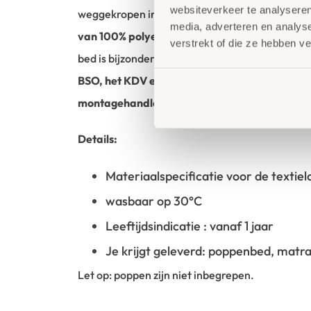
websiteverkeer te analyseren
weggekropen in het
meegeleverde beddengoed
media, adverteren en analys
van 100% polyester
, slapen de poppen (
tot 48
verstrekt of die ze hebben v
bed is bijzonder stabiel en
ideaal voor dagelijk
BSO, het KDV en crèches.
Dankzij de bijgevoe
montagehandleiding
zet je het bed in een han
Details:
Materiaalspecificatie voor de textie
wasbaar op 30°C
Leeftijdsindicatie : vanaf 1 jaar
Je krijgt geleverd: poppenbed, matr
Let op: poppen zijn niet inbegrepen.