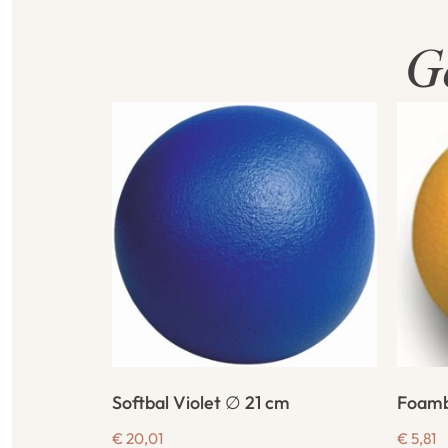
G
Softbal Violet ∅ 21 cm
Foamb
€
20,01
€
5,81