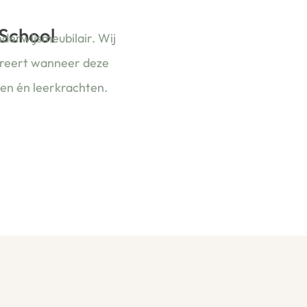
 School
nderwijsmeubilair. Wij
ireert wanneer deze
ren én leerkrachten.