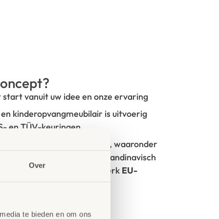
oncept?
t start vanuit uw idee en onze ervaring
- en kinderopvangmeubilair is uitvoerig
GS- en TÜV-keuringen
rken met circulaire producten, waaronder
100% FSC
-gecertificeerd Scandinavisch
Over
oorzien van het milieukeurmerk
EU-
tie
 media te bieden en om ons