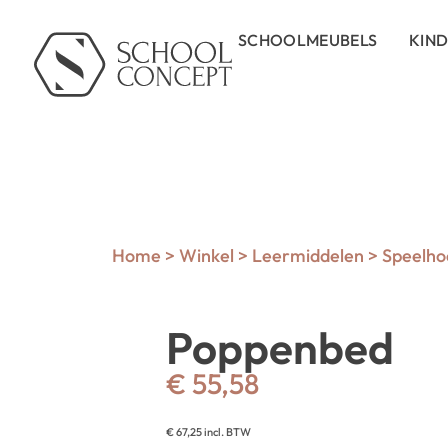
SCHOOLMEUBELS
KIN
Home
>
Winkel
>
Leermiddelen
>
Speelho
Poppenbed
€
55,58
€
67,25
incl. BTW