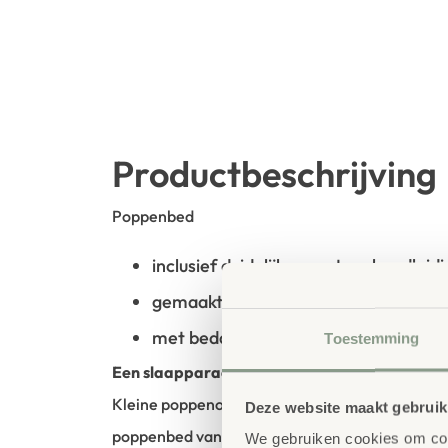
Productbeschrijving
Poppenbed
inclusief duidelijke montagehandleidi
gemaakt van robuust beukenhout
met beddengoed van 100% polyester
Toestemming
Een slaapparadijs voor poppen
Kleine poppenouders zullen blij zijn! Met plezie
Deze website maakt gebruik
poppenbed van
robuust, wit beukenhout
voor 
We gebruiken cookies om cont