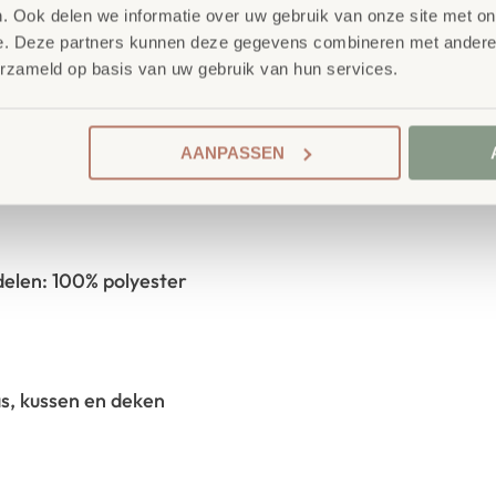
. Ook delen we informatie over uw gebruik van onze site met on
SKU
760491
 (matras, kussen en deken)
e. Deze partners kunnen deze gegevens combineren met andere i
 cm
) gegarandeerd goed! Het
erzameld op basis van uw gebruik van hun services.
s gebruik in kleuterscholen, de
gde,
geïllustreerde
AANPASSEN
domdraai in elkaar.
ldelen: 100% polyester
as, kussen en deken