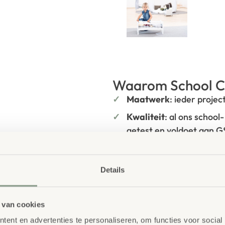
Waarom School C
Maatwerk
: ieder projec
Kwaliteit
: al ons school
getest en voldoet aan 
ng
Duurzaamheid
: wij we
onze
OneWood-lijn
van
Details
hout. Daarnaast zelfs v
Ecolabel
.
Extra informa
r leggen ze hun poppen in dit
 van cookies
hun middagdutje. Lekker
ent en advertenties te personaliseren, om functies voor social