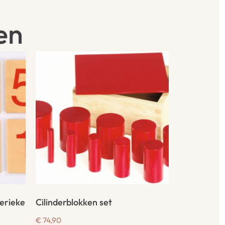
en
erieke
Cilinderblokken set
€
74,90