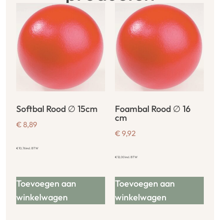
Softbal Rood ∅ 15cm
Foambal Rood ∅ 16
cm
€
8,89
€
9,92
€
10,76
incl. BTW
€
12,00
incl. BTW
Toevoegen aan
Toevoegen aan
winkelwagen
winkelwagen