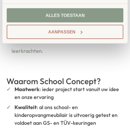
School Concept is de specialist in
ALLES TOESTAAN
onderwijsmeubilair. Wij geloven dat een
leeromgeving inspireert wanneer deze
AANPASSEN
aansluit bij de behoeften van kinderen én
leerkrachten.
Waarom School Concept?
Maatwerk
: ieder project start vanuit uw idee
en onze ervaring
Kwaliteit
: al ons school- en
kinderopvangmeubilair is uitvoerig getest en
voldoet aan GS- en TÜV-keuringen