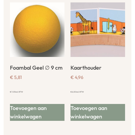
Foambal Geel ∅ 9 cm
Kaarthouder
€
5,81
€
4,96
€
7,03
incl. BTW
€
6,00
incl. BTW
Toevoegen aan
Toevoegen aan
winkelwagen
winkelwagen