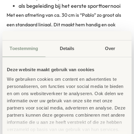
als begeleiding bij het eerste sporttoernooi
Met een afmeting van ca. 30 cm is “Pablo” zo groot als
een standaard liniaal. Dit maakt hem handig en ook
geschikt voor de allerkleinsten als speelkameraadje. Als
de kleding tijdens het spelen vuil wordt, raden we aan
Toestemming
Details
Over
deze met de hand te wassen. “Pablo” is blij met een bad
in het bad, omdat hij zich daar prettiger voelt dan in de
Deze website maakt gebruik van cookies
wasmachine. Let op: de decoratie op de foto’s is niet bij
We gebruiken cookies om content en advertenties te
de levering inbegrepen.
personaliseren, om functies voor social media te bieden
en om ons websiteverkeer te analyseren. Ook delen we
informatie over uw gebruik van onze site met onze
partners voor social media, adverteren en analyse. Deze
partners kunnen deze gegevens combineren met andere
bestellen bij School
informatie die u aan ze heeft verstrekt of die ze hebben
Vertrouwd
verzameld op basis van uw gebruik van hun services.
Concept