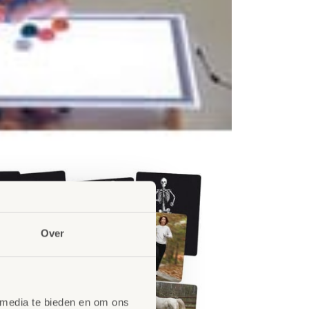
Over
 media te bieden en om ons