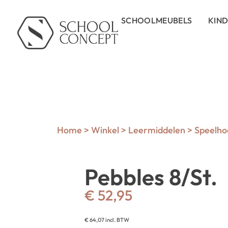
SCHOOLMEUBELS
KIN
Home
>
Winkel
>
Leermiddelen
>
Speelho
Pebbles 8/St.
€
52,95
€
64,07
incl. BTW